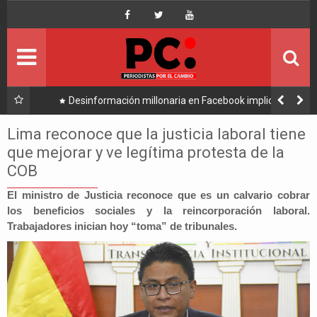
Inicio
Portada
Ultimo
 en Facebook implica a
Caso consorcio: Abogado acusado reapa
Tuto y Samuel
su denuncia contra Coaqui
Política
Lima reconoce que la justicia laboral tiene
que mejorar y ve legítima protesta de la
Economía
COB
Mundo
El ministro de Justicia reconoce que es un calvario cobrar
los beneficios sociales y la reincorporación laboral.
Trabajadores inician hoy “toma” de tribunales.
Nacional
Lee Más