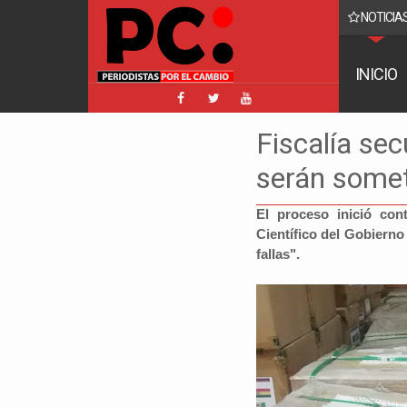
NOTICIAS
 Facebook implica a Manfred y golpea a Tuto y Samuel
INICIO
Fiscalía se
serán somet
El proceso inició con
Científico del Gobierno
fallas".