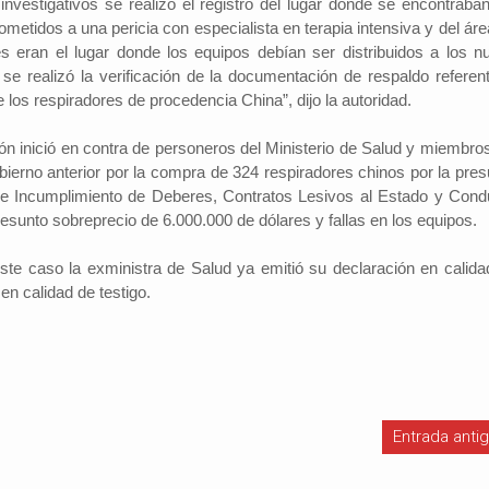
investigativos se realizó el registro del lugar donde se encontraban
metidos a una pericia con especialista en terapia intensiva y del áre
es eran el lugar donde los equipos debían ser distribuidos a los n
e realizó la verificación de la documentación de respaldo referent
e los respiradores de procedencia China”, dijo la autoridad.
Investigador: Los medios de comun
coadyuvan a la naturalización de la
l Cambio
2022-09-09
violencia
ón inició en contra de personeros del Ministerio de Salud y miembros
Periodistas por el Cambio
2022-07-20
Hinojosa, es economista
bierno anterior por la compra de 324 respiradores chinos por la pres
España indicó que una sociedad qu
conomía del departamento de
 de Incumplimiento de Deberes, Contratos Lesivos al Estado y Cond
permisiva con la violencia está exp
resenta alrededor de un
esunto sobreprecio de 6.000.000 de dólares y fallas en los equipos.
elementos de descomposición. El 
ucto interno bruto (PIB)
investigador y director del Instituto 
 basada en la producci...
te caso la exministra de Salud ya emitió su declaración en calida
Investigaciones Sociológicas (IDI...
 en calidad de testigo.
Entrada anti