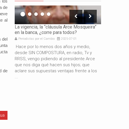
 los
a de
ueve
e al
icación
La vigencia, la “cláusula Arce Mosqueira”
La necesidad 
en la banca, ¿corre para todos?
los gobierno
 del
Periodistas por el Cambio
2025-07-01
Periodistas por 
unta
e es
Hace por lo menos dos años y medio,
Por: Gabriel 
ucta
resando
desde SIN COMPOSTURA, en radio, Tv y
años de gestió
docente
RRSS, vengo pidiendo al presidente Arce
resultado del
de
que nos diga qué hacen sus hijos; que
macroeconómi
d de
aclare sus supuestas ventajas frente a los
hermano presi
...
también es c
gua