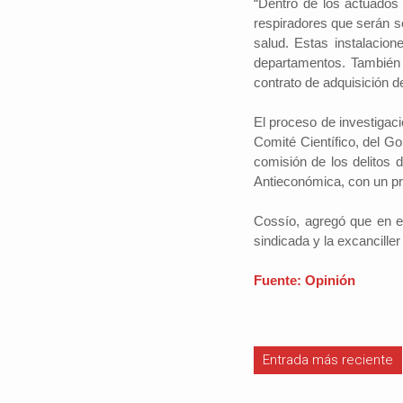
“Dentro de los actuados 
respiradores que serán so
salud. Estas instalacion
departamentos. También s
contrato de adquisición d
#iloveSCZ
Periodistas por e
El proceso de investigaci
Autor: Daniel 
Comité Científico, del Go
político.La e
comisión de los delitos
Santa Cruz rep
Antieconómica, con un pr
tercio del prod
nacional y está
Cossío, agregó que en es
sindicada y la excanciller
Fuente: Opinión
Entrada más reciente