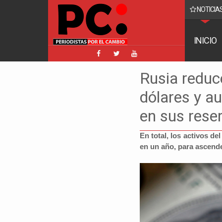
NOTICIAS
o reaparece y ratifica su denuncia contra Coaquira
INICIO
Rusia reduce
dólares y a
en sus rese
En total, los activos d
en un año, para ascende