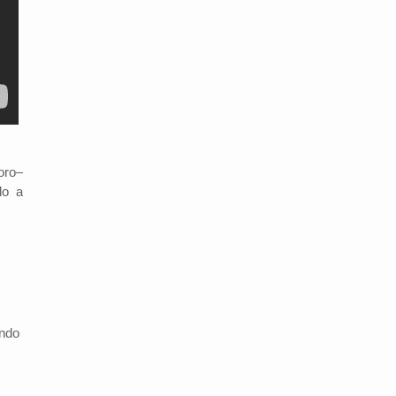
oro–
do a
endo