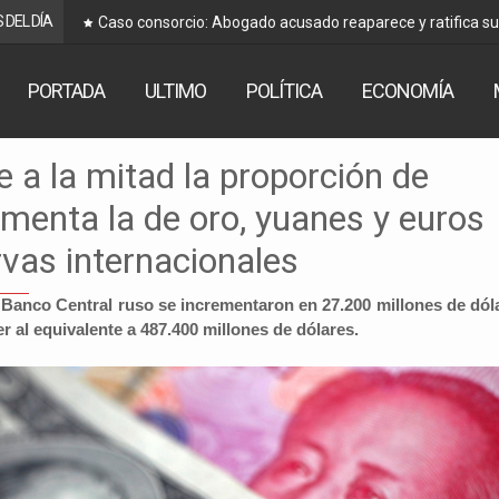
 DEL DÍA
“No hay ninguna posibilidad”, desde Alianza Popular de
Arce
PORTADA
ULTIMO
POLÍTICA
ECONOMÍA
 a la mitad la proporción de
umenta la de oro, yuanes y euros
rvas internacionales
el Banco Central ruso se incrementaron en 27.200 millones de dól
r al equivalente a 487.400 millones de dólares.