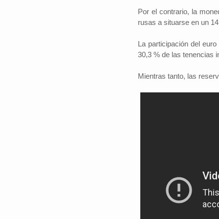
Por el contrario, la mone
rusas a situarse en un ​​1
La participación del eur
#iloveSCZ
30,3 % de las tenencias i
Periodistas por e
Autor: Daniel 
Mientras tanto, las rese
político.La e
Santa Cruz rep
tercio del prod
nacional y está