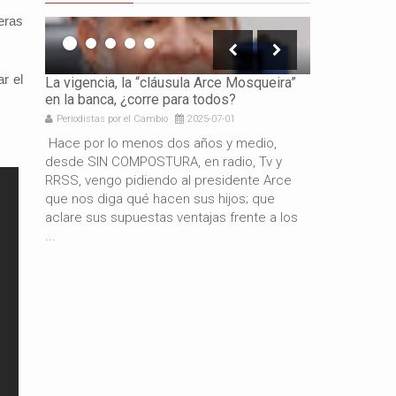
eras
r el
icación
La vigencia, la “cláusula Arce Mosqueira”
La necesidad 
en la banca, ¿corre para todos?
los gobierno
Periodistas por el Cambio
2025-07-01
Periodistas por 
e es
Hace por lo menos dos años y medio,
Por: Gabriel 
resando
desde SIN COMPOSTURA, en radio, Tv y
años de gestió
docente
RRSS, vengo pidiendo al presidente Arce
resultado del
de
que nos diga qué hacen sus hijos; que
macroeconómi
aclare sus supuestas ventajas frente a los
hermano presi
...
también es c