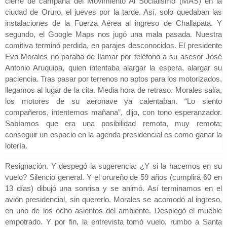
cierre de campaña del Movimiento Al Socialismo (MAS) en la
ciudad de Oruro, el jueves por la tarde. Así, solo quedaban las
instalaciones de la Fuerza Aérea al ingreso de Challapata. Y
segundo, el Google Maps nos jugó una mala pasada. Nuestra
comitiva terminó perdida, en parajes desconocidos. El presidente
Evo Morales no paraba de llamar por teléfono a su asesor José
Antonio Aruquipa, quien intentaba alargar la espera, alargar su
paciencia. Tras pasar por terrenos no aptos para los motorizados,
llegamos al lugar de la cita. Media hora de retraso. Morales salía,
los motores de su aeronave ya calentaban. “Lo siento
compañeros, intentemos mañana”, dijo, con tono esperanzador.
Sabíamos que era una posibilidad remota, muy remota;
conseguir un espacio en la agenda presidencial es como ganar la
lotería.
Resignación. Y despegó la sugerencia: ¿Y si la hacemos en su
vuelo? Silencio general. Y el orureño de 59 años (cumplirá 60 en
13 días) dibujó una sonrisa y se animó. Así terminamos en el
avión presidencial, sin quererlo. Morales se acomodó al ingreso,
en uno de los ocho asientos del ambiente. Desplegó el mueble
empotrado. Y por fin, la entrevista tomó vuelo, rumbo a Santa