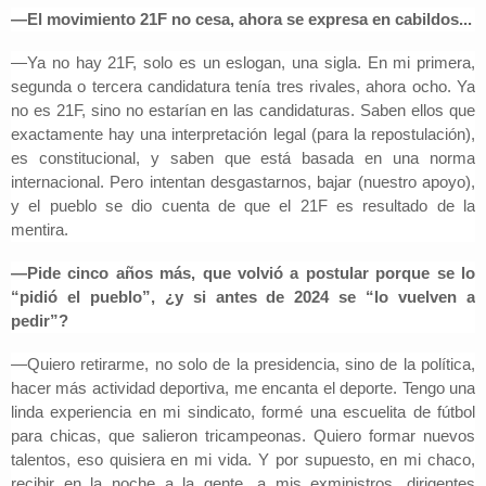
—El movimiento 21F no cesa, ahora se expresa en cabildos...
—Ya no hay 21F, solo es un eslogan, una sigla. En mi primera,
segunda o tercera candidatura tenía tres rivales, ahora ocho. Ya
no es 21F, sino no estarían en las candidaturas. Saben ellos que
exactamente hay una interpretación legal (para la repostulación),
es constitucional, y saben que está basada en una norma
internacional. Pero intentan desgastarnos, bajar (nuestro apoyo),
y el pueblo se dio cuenta de que el 21F es resultado de la
mentira.
—Pide cinco años más, que volvió a postular porque se lo
“pidió el pueblo”, ¿y si antes de 2024 se “lo vuelven a
pedir”?
—Quiero retirarme, no solo de la presidencia, sino de la política,
hacer más actividad deportiva, me encanta el deporte. Tengo una
linda experiencia en mi sindicato, formé una escuelita de fútbol
para chicas, que salieron tricampeonas. Quiero formar nuevos
talentos, eso quisiera en mi vida. Y por supuesto, en mi chaco,
recibir en la noche a la gente, a mis exministros, dirigentes