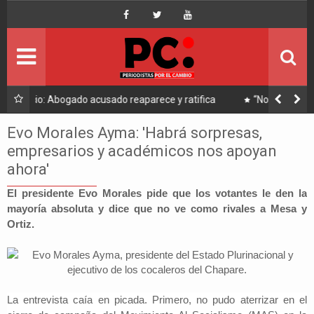
Inicio
Portada
Ultimo
tifica
“No hay ninguna posibilidad”, desde Alianza Popular
descartan que Andrónico asista a reunión convocada por
Política
Arce
Evo Morales Ayma: 'Habrá sorpresas,
empresarios y académicos nos apoyan
Economía
ahora'
Mundo
El presidente Evo Morales pide que los votantes le den la
mayoría absoluta y dice que no ve como rivales a Mesa y
Ortiz.
Nacional
Lee Más
La entrevista caía en picada. Primero, no pudo aterrizar en el