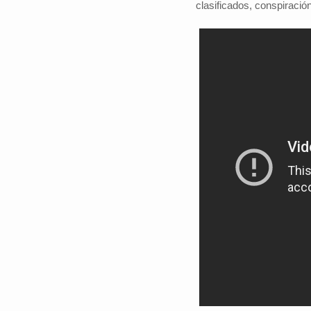
clasificados, conspiración
#iloveSCZ
Periodistas por e
Autor: Daniel 
político.La e
Santa Cruz rep
tercio del prod
nacional y está