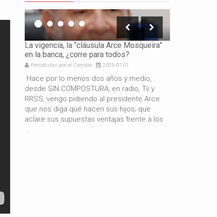
icación
La vigencia, la “cláusula Arce Mosqueira”
La necesidad 
en la banca, ¿corre para todos?
los gobierno
Periodistas por el Cambio
2025-07-01
Periodistas por 
e es
Hace por lo menos dos años y medio,
Por: Gabriel 
resando
desde SIN COMPOSTURA, en radio, Tv y
años de gestió
docente
RRSS, vengo pidiendo al presidente Arce
resultado del
de
que nos diga qué hacen sus hijos; que
macroeconómi
aclare sus supuestas ventajas frente a los
hermano presi
...
también es c