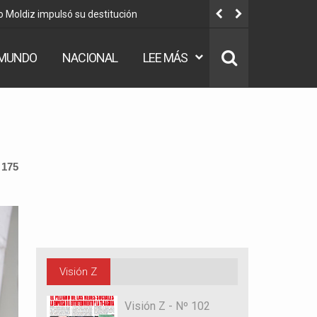
o Moldiz impulsó su destitución
Dorgathen:
MUNDO
NACIONAL
LEE MÁS
 175
Visión Z
Visión Z - Nº 102