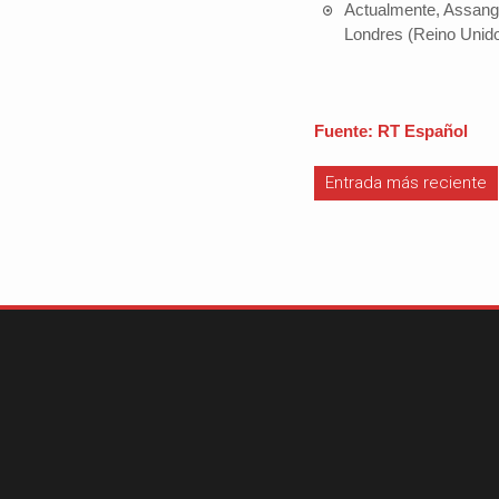
Actualmente, Assange
Londres (Reino Unido
Fuente: RT Español
Entrada más reciente