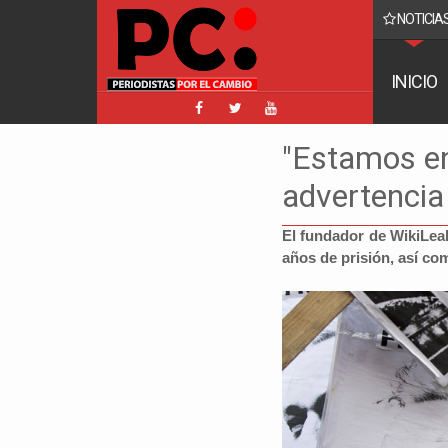
NOTICIAS
 sala plena nunca llegó una carta de renuncia de Hassenteufel
INICIO
"Estamos en
advertencia
El fundador de WikiLea
años de prisión, así co