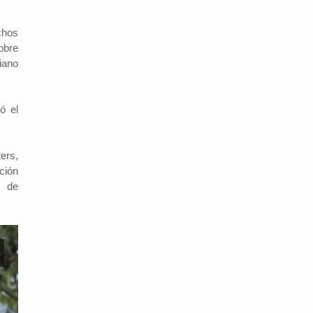
chos
obre
liano
ó el
ers,
ción
r de