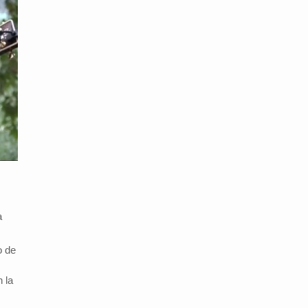
a
o de
 la