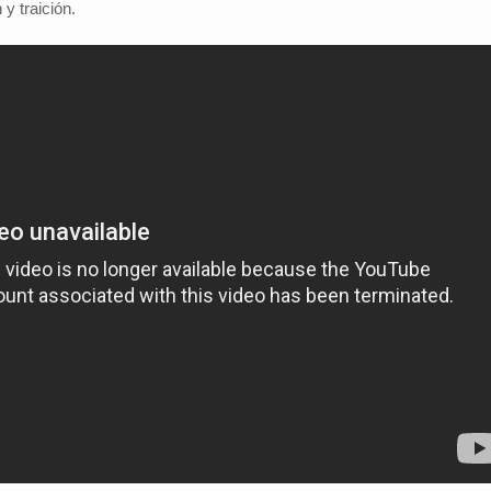
 y traición.
Investigador: Los medios de comun
coadyuvan a la naturalización de la
l Cambio
2022-09-09
violencia
Periodistas por el Cambio
2022-07-20
Hinojosa, es economista
España indicó que una sociedad qu
conomía del departamento de
permisiva con la violencia está exp
resenta alrededor de un
elementos de descomposición. El 
ucto interno bruto (PIB)
investigador y director del Instituto 
 basada en la producci...
Investigaciones Sociológicas (IDI...