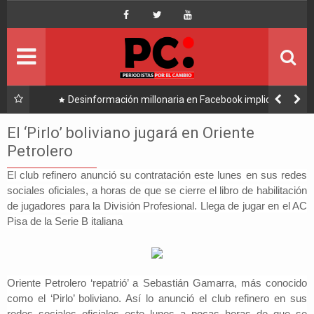
Inicio
Portada
Ultimo
l Alto
Desinformación millonaria en Facebook implica a
Manfred y golpea a Tuto y Samuel
Política
El ‘Pirlo’ boliviano jugará en Oriente
Petrolero
Economía
El club refinero anunció su contratación este lunes en sus redes
sociales oficiales, a horas de que se cierre el libro de habilitación
Mundo
de jugadores para la División Profesional. Llega de jugar en el AC
Pisa de la Serie B italiana
Nacional
Lee Más
Oriente Petrolero ‘repatrió’ a Sebastián Gamarra,
más conocido
como el ‘Pirlo’ boliviano. Así lo anunció el club refinero en sus
redes sociales oficiales este lunes a pocas horas de que se