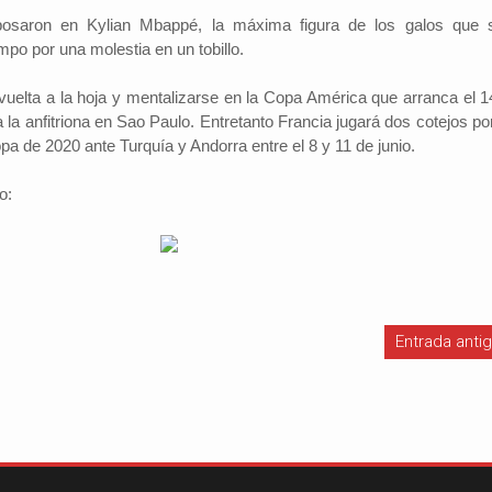
osaron en Kylian Mbappé, la máxima figura de los galos que s
mpo por una molestia en un tobillo.
vuelta a la hoja y mentalizarse en la Copa América que arranca el 1
Investigador: Los medios de comun
a la anfitriona en Sao Paulo. Entretanto Francia jugará dos cotejos po
coadyuvan a la naturalización de la
l Cambio
2022-09-09
violencia
opa de 2020 ante Turquía y Andorra entre el 8 y 11 de junio.
Periodistas por el Cambio
2022-07-20
Hinojosa, es economista
España indicó que una sociedad qu
conomía del departamento de
o:
permisiva con la violencia está exp
resenta alrededor de un
elementos de descomposición. El 
ucto interno bruto (PIB)
investigador y director del Instituto 
 basada en la producci...
Investigaciones Sociológicas (IDI...
Entrada anti