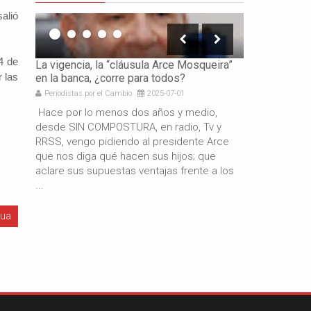
alió
4 de
icación
La vigencia, la “cláusula Arce Mosqueira”
La necesidad 
r las
en la banca, ¿corre para todos?
los gobierno
Periodistas por el Cambio
2025-07-01
Periodistas por 
e es
Hace por lo menos dos años y medio,
Por: Gabriel 
resando
desde SIN COMPOSTURA, en radio, Tv y
años de gestió
docente
RRSS, vengo pidiendo al presidente Arce
resultado del
de
que nos diga qué hacen sus hijos; que
macroeconómi
aclare sus supuestas ventajas frente a los
hermano presi
...
también es c
gua