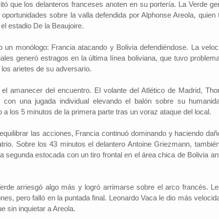
ó que los delanteros franceses anoten en su portería. La Verde ge
s oportunidades sobre la valla defendida por Alphonse Areola, quien 
l estadio De la Beaujoire.
o un monólogo: Francia atacando y Bolivia defendiéndose. La veloc
es generó estragos en la última línea boliviana, que tuvo problema
los arietes de su adversario.
 el amanecer del encuentro. El volante del Atlético de Madrid, Th
con una jugada individual elevando el balón sobre su humanid
 a los 5 minutos de la primera parte tras un voraz ataque del local.
 equilibrar las acciones, Francia continuó dominando y haciendo dañ
atrio. Sobre los 43 minutos el delantero Antoine Griezmann, también
la segunda estocada con un tiro frontal en el área chica de Bolivia an
.
erde arriesgó algo más y logró arrimarse sobre el arco francés. Le
ones, pero falló en la puntada final. Leonardo Vaca le dio más velocid
 sin inquietar a Areola.