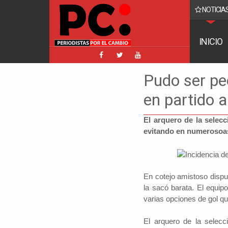
NOTICIAS
acebook implica a Manfred y golpea a Tuto y Samuel
INICIO
Pudo ser peo
en partido 
El arquero de la selecc
evitando en numerosoas
En cotejo amistoso dispu
la sacó barata. El equip
varias opciones de gol qu
El arquero de la selecc