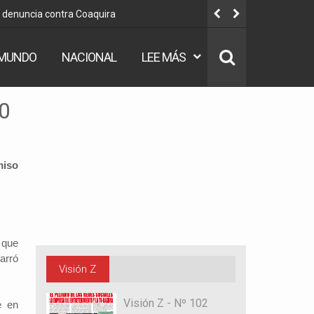
u denuncia contra Coaquira
“No hay ni
MUNDO
NACIONAL
LEE MÁS
-0
miso
 que
arró
Visión Z
Visión Z - Nº 102
e en