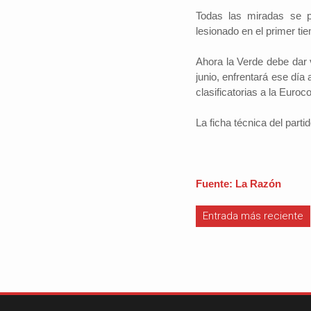
Todas las miradas se p
lesionado en el primer tie
Ahora la Verde debe dar 
#iloveSCZ
junio, enfrentará ese día 
Periodistas por e
clasificatorias a la Euroc
Autor: Daniel 
político.La e
La ficha técnica del partid
Santa Cruz rep
tercio del prod
nacional y está
Fuente: La Razón
Entrada más reciente