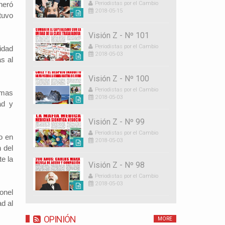
neró
Periodistas por el Cambio
2018-05-15
tuvo
Visión Z - Nº 101
Periodistas por el Cambio
idad
2018-05-03
s al
Visión Z - Nº 100
Periodistas por el Cambio
omas
2018-05-03
ad y
Visión Z - Nº 99
Periodistas por el Cambio
o en
2018-05-03
 del
te la
Visión Z - Nº 98
Periodistas por el Cambio
2018-05-03
onel
ad al
OPINIÓN
MORE