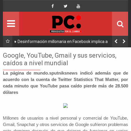
Inicio
Portada
Ultimo
 implica a
Caso consorcio: Abogado acusado reaparece y ratif
el
su denuncia contra Coaquira
Política
Google, YouTube, Gmail y sus servicios,
caídos a nivel mundial
Economía
La página de mundo.sputniksnews indicó además que de
acuerdo con la cuenta de Twitter Statistics That Matter, por
Mundo
cada minuto que YouTube pasa caído pierde más de 28.500
dólares
Nacional
Lee Más
Millones de usuarios a nivel personal y comercial de YouTube,
Gmail, Snapchat y otros servicios de Google sufrieron problemas
este domingo después de que dejaran de funcionar en varias