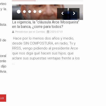
rteo
y la
icación
La vigencia, la “cláusula Arce Mosqueira”
La necesidad 
lista
en la banca, ¿corre para todos?
los gobierno
Periodistas por el Cambio
2025-07-01
Periodistas por 
e es
Hace por lo menos dos años y medio,
Por: Gabriel 
9 de
resando
desde SIN COMPOSTURA, en radio, Tv y
años de gestió
docente
RRSS, vengo pidiendo al presidente Arce
resultado del
de
que nos diga qué hacen sus hijos; que
macroeconómi
oral
aclare sus supuestas ventajas frente a los
hermano presi
ente
...
también es c
dijo
ivia
gua