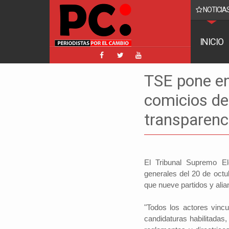
NOTICIAS
Facebook implica a Manfred y golpea a Tuto y Samuel
INICIO
TSE pone en
comicios de
transparenc
El Tribunal Supremo El
generales del 20 de octu
que nueve partidos y alian
"Todos los actores vincul
candidaturas habilitadas,