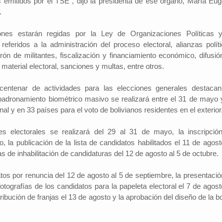
s emitidos por el TSE", dijo la presidenta de ese órgano, María Eug
.
ones estarán regidas por la Ley de Organizaciones Políticas 
referidos a la administración del proceso electoral, alianzas políti
rón de militantes, fiscalización y financiamiento económico, difusió
aterial electoral, sanciones y multas, entre otros.
centenar de actividades para las elecciones generales destacan
padronamiento biométrico masivo se realizará entre el 31 de mayo 
ional y en 33 países para el voto de bolivianos residentes en el exterior
s electorales se realizará del 29 al 31 de mayo, la inscripció
o, la publicación de la lista de candidatos habilitados el 11 de agost
de inhabilitación de candidaturas del 12 de agosto al 5 de octubre.
tos por renuncia del 12 de agosto al 5 de septiembre, la presentació
fotografías de los candidatos para la papeleta electoral el 7 de agost
ribución de franjas el 13 de agosto y la aprobación del diseño de la b