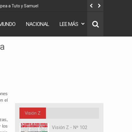
u denuncia contra Coaquira
“No hay n
MUNDO
NACIONAL
LEE MÁS
ra
ones
n el
Visión Z
zas,
y los
Visión Z - Nº 102