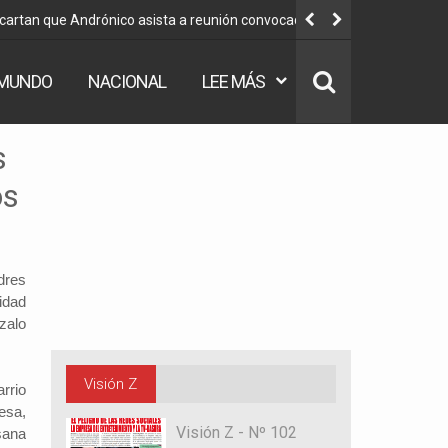
scartan que Andrónico asista a reunión convocada por
Vocal Varga
MUNDO
NACIONAL
LEE MÁS
s
os
dres
idad
zalo
Visión Z
rrio
esa,
Visión Z - Nº 102
sana