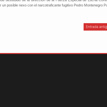
 un posible nexo con el narcotraficante fugitivo Pedro Montenegro P
Investigador: Los medios de comun
coadyuvan a la naturalización de la
Entrada anti
l Cambio
2022-09-09
violencia
Periodistas por el Cambio
2022-07-20
Hinojosa, es economista
España indicó que una sociedad qu
conomía del departamento de
permisiva con la violencia está exp
resenta alrededor de un
elementos de descomposición. El 
ucto interno bruto (PIB)
investigador y director del Instituto 
 basada en la producci...
Investigaciones Sociológicas (IDI...