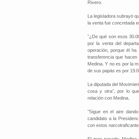
Rivero.
La legisladora subrayó q
la venta fue concretada e
"¿De qué son esos 30.0
por la venta del depar
operación, porque él ha 
transferencia que hacen
Medina. Y no es por la m
de sus papás es por 19.00
La diputada del Movimien
cosa y otra", por lo qu
relación con Medina.
"Sigue en el aire dando
candidato a la Presidenc
con estos narcotraficante
El mes pasado, Medina fu