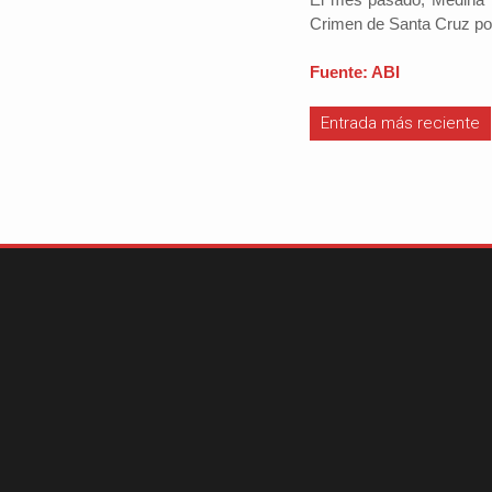
Crimen de Santa Cruz por
Fuente: ABI
#iloveSCZ
Entrada más reciente
Periodistas por e
Autor: Daniel 
político.La e
Santa Cruz rep
tercio del prod
nacional y está