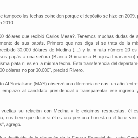
ue tampoco las fechas coinciden porque el depósito se hizo en 2009, 
n 2010.
00 dólares que recibió Carlos Mesa?. Tenemos muchas dudas de s
tamento de sus papás. Primero que nos diga si se trata de la m
recibido 30.000 dólares de Medina (....) y la minuta número 20 es
 sus papás a una señora (Blanca Grimanesa Hinojosa Imanareco) 
isma plata ni es en la misma fecha. Esta transferencia del departam
0 dólares no por 30.000", precisó Rivero.
to Al Socialismo (MAS) observó una diferencia de casi un año "entre
e emplazó al candidato presidencial a transparentar ese ingreso 
 vueltas su relación con Medina y le exigimos respuestas, él e
ia, nos tiene que decir si él es una persona honesta o él tiene vínc
s", agregó.
e destituido de la dirección de la Fuerza Especial de Lucha Contr