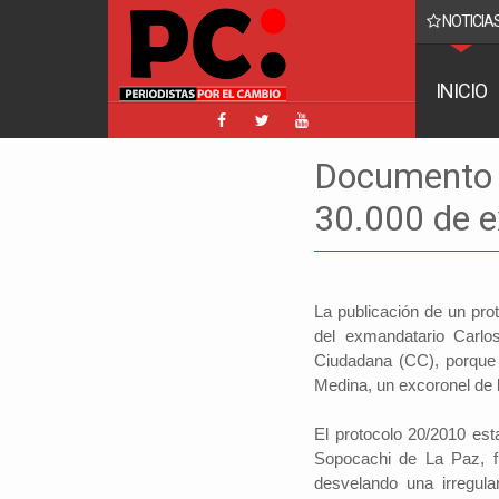
NOTICIAS
o reaparece y ratifica su denuncia contra Coaquira
INICIO
Documento 
30.000 de e
La publicación de un pr
del exmandatario Carlo
Ciudadana (CC), porque 
Medina, un excoronel de 
El protocolo 20/2010 est
Sopocachi de La Paz, f
desvelando una irregula