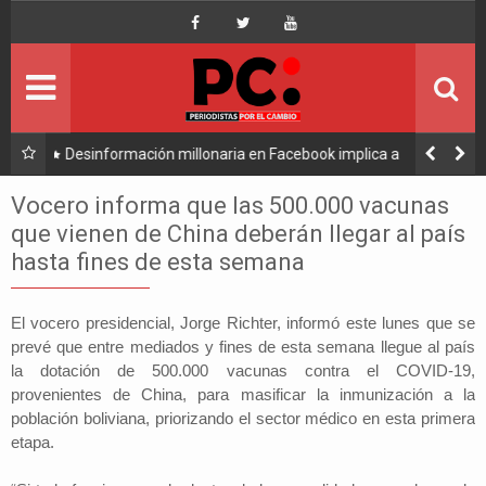
Inicio
Portada
Ultimo
implica a
Caso consorcio: Abogado acusado reaparece y ratifi
l
su denuncia contra Coaquira
Política
Vocero informa que las 500.000 vacunas
que vienen de China deberán llegar al país
Economía
hasta fines de esta semana
Mundo
El vocero presidencial, Jorge Richter, informó este lunes que se
prevé que entre mediados y fines de esta semana llegue al país
Nacional
la dotación de 500.000 vacunas contra el COVID-19,
provenientes de China, para masificar la inmunización a la
Lee Más
población boliviana, priorizando el sector médico en esta primera
etapa.