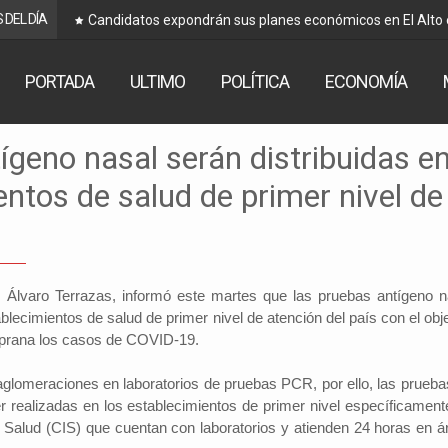
 DEL DÍA
Candidatos expondrán sus planes económicos en El Alto
PORTADA
ULTIMO
POLÍTICA
ECONOMÍA
ígeno nasal serán distribuidas e
entos de salud de primer nivel de
, Álvaro Terrazas, informó este martes que las pruebas antígeno n
ablecimientos de salud de primer nivel de atención del país con el obj
mprana los casos de COVID-19.
s aglomeraciones en laboratorios de pruebas PCR, por ello, las prueba
r realizadas en los establecimientos de primer nivel específicament
e Salud (CIS) que cuentan con laboratorios y atienden 24 horas en á