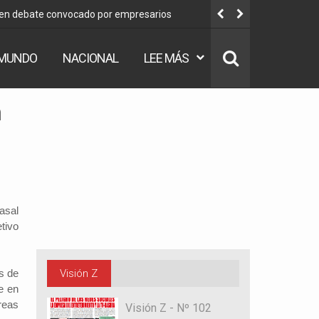
 en debate convocado por empresarios
Desinformac
MUNDO
NACIONAL
LEE MÁS
n
asal
etivo
s de
Visión Z
e en
reas
Visión Z - Nº 102