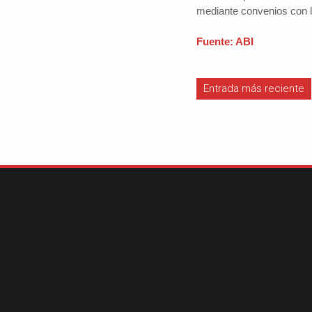
mediante convenios con l
Fuente: ABI
#iloveSCZ
Periodistas por e
Entrada más reciente
Autor: Daniel 
político.La e
Santa Cruz rep
tercio del prod
nacional y está