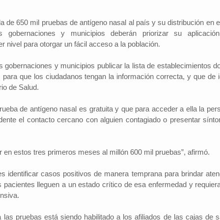
da de 650 mil pruebas de antígeno nasal al país y su distribución en e
 las gobernaciones y municipios deberán priorizar su aplicació
r nivel para otorgar un fácil acceso a la población.
 gobernaciones y municipios publicar la lista de establecimientos d
s para que los ciudadanos tengan la información correcta, y que de i
rio de Salud.
rueba de antígeno nasal es gratuita y que para acceder a ella la per
ente el contacto cercano con alguien contagiado o presentar sínt
ar en estos tres primeros meses al millón 600 mil pruebas”, afirmó.
es identificar casos positivos de manera temprana para brindar aten
s pacientes lleguen a un estado crítico de esa enfermedad y requiera
ensiva.
las pruebas está siendo habilitado a los afiliados de las cajas de s