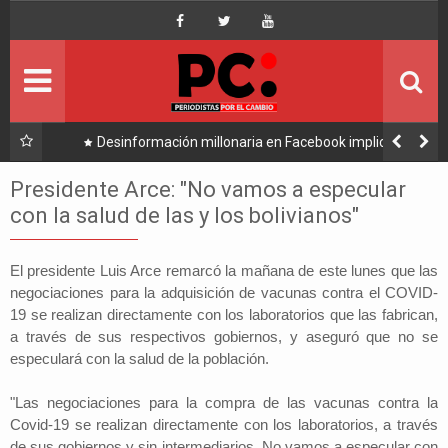
Inicio
Portada
Ultimo
l Alto
Desinformación millonaria en Facebook implica a
Manfred y golpea a Tuto y Samuel
Política
Presidente Arce: "No vamos a especular
con la salud de las y los bolivianos"
Economía
El presidente Luis Arce remarcó la mañana de este lunes que las
Mundo
negociaciones para la adquisición de vacunas contra el COVID-
19 se realizan directamente con los laboratorios que las fabrican,
Nacional
a través de sus respectivos gobiernos, y aseguró que no se
especulará con la salud de la población.
Lee Más
"Las negociaciones para la compra de las vacunas contra la
Covid-19 se realizan directamente con los laboratorios, a través
de sus gobiernos y sin intermediarios. No vamos a especular con