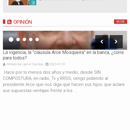
OPINIÓN
MORE
La vigencia, la “cláusula Arce Mosqueira” en la banca, ¿corre
L
para todos?
s
Periodistas por el Cambio
2025-07-01
Hace por lo menos dos años y medio, desde SIN
P
COMPOSTURA, en radio, Tv y RRSS, vengo pidiendo al
p
presidente Arce que nos diga qué hacen sus hijos; que aclare
m
sus supuestas ventajas frente a los ...
p