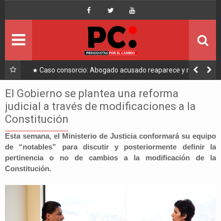
Inicio
Portada
Ultimo
a a
Caso consorcio: Abogado acusado reaparece y ratifica
su denuncia contra Coaquira
Política
El Gobierno se plantea una reforma
judicial a través de modificaciones a la
Economía
Constitución
Mundo
Esta semana, el Ministerio de Justicia conformará su equipo
de “notables” para discutir y posteriormente definir la
pertinencia o no de cambios a la modificación de la
Nacional
Constitución.
Lee Más