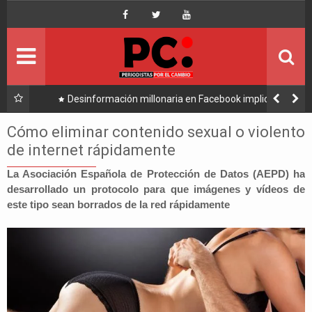
Inicio
Portada
Ultimo
onaria en Facebook implica a
Caso consorcio: Abogado acusado
lpea a Tuto y Samuel
su denuncia contra 
Política
Cómo eliminar contenido sexual o violento
de internet rápidamente
Economía
La Asociación Española de Protección de Datos (AEPD) ha
desarrollado un protocolo para que imágenes y vídeos de
Mundo
este tipo sean borrados de la red rápidamente
Nacional
Lee Más