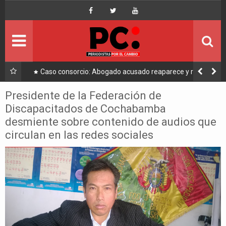
Inicio
Portada
Ultimo
a a
Caso consorcio: Abogado acusado reaparece y ratifica
su denuncia contra Coaquira
Política
Presidente de la Federación de
Discapacitados de Cochabamba
Economía
desmiente sobre contenido de audios que
circulan en las redes sociales
Mundo
Nacional
Lee Más