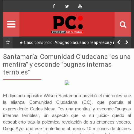
Inicio
Portada
Ultimo
a a
Caso consorcio: Abogado acusado reaparece y ratifica
su denuncia contra Coaquira
Política
Santamaría: Comunidad Ciudadana "es una
mentira" y esconde "pugnas internas
Economía
terribles"
Mundo
El diputado opositor Wilson Santamaría advirtió el miércoles que
Nacional
la alianza Comunidad Ciudadana (CC), que postula al
expresidente Carlos Mesa, "es una mentira" y esconde "pugnas
Lee Más
internas terribles", un aspecto que -a su juicio- quedó al
descubierto tras la polémica revelación de su entonces vocero,
Diego Ayo, que ese frente tiene al menos 10 millones de dólares