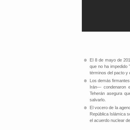
El 8 de mayo de 201
que no ha impedido "e
términos del pacto y
Los demás firmantes
Irán— condenaron e
Teherán asegura que
salvarlo.
El vocero de la agenc
República Islámica so
el acuerdo nuclear de