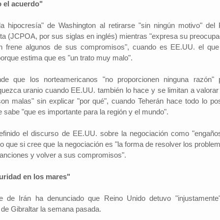
o el acuerdo"
a hipocresía" de Washington al retirarse "sin ningún motivo" del 
nta (JCPOA, por sus siglas en inglés) mientras "expresa su preocupa
Investigador: Los medios de comun
án frene algunos de sus compromisos", cuando es EE.UU. el que
coadyuvan a la naturalización de la
l Cambio
2022-09-09
porque estima que es "un trato muy malo".
violencia
Periodistas por el Cambio
2022-07-20
Hinojosa, es economista
España indicó que una sociedad qu
ende que los norteamericanos "no proporcionen ninguna razón" 
conomía del departamento de
permisiva con la violencia está exp
quezca uranio cuando EE.UU. también lo hace y se limitan a valorar
resenta alrededor de un
elementos de descomposición. El 
ucto interno bruto (PIB)
"son malas" sin explicar "por qué", cuando Teherán hace todo lo pos
investigador y director del Instituto 
 basada en la producci...
ue sabe "que es importante para la región y el mundo".
Investigaciones Sociológicas (IDI...
finido el discurso de EE.UU. sobre la negociación como "engaño
o que si cree que la negociación es "la forma de resolver los problem
 sanciones y volver a sus compromisos".
guridad en los mares"
nte de Irán ha denunciado que Reino Unido detuvo "injustamente
ta de Gibraltar la semana pasada.