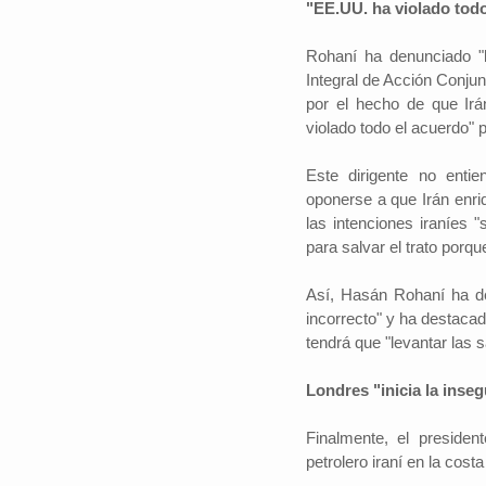
"EE.UU. ha violado tod
Rohaní ha denunciado "l
Integral de Acción Conju
#iloveSCZ
por el hecho de que Ir
Periodistas por e
violado todo el acuerdo" 
Autor: Daniel 
Este dirigente no enti
político.La e
oponerse a que Irán enri
Santa Cruz rep
tercio del prod
las intenciones iraníes 
nacional y está
para salvar el trato porq
Así, Hasán Rohaní ha de
incorrecto" y ha destacad
tendrá que "levantar las
Londres "inicia la inse
Finalmente, el preside
petrolero iraní en la cos