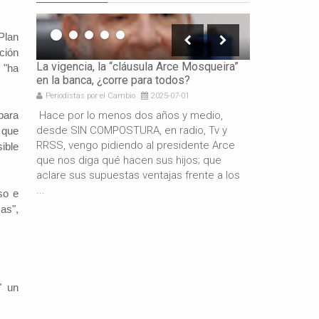
Plan
ción
icación
La vigencia, la “cláusula Arce Mosqueira”
La necesidad 
 "ha
en la banca, ¿corre para todos?
los gobierno
Periodistas por el Cambio
2025-07-01
Periodistas por 
e es
Hace por lo menos dos años y medio,
Por: Gabriel 
para
resando
desde SIN COMPOSTURA, en radio, Tv y
años de gestió
 que
docente
RRSS, vengo pidiendo al presidente Arce
resultado del
ible
de
que nos diga qué hacen sus hijos; que
macroeconómi
aclare sus supuestas ventajas frente a los
hermano presi
...
también es c
so e
as",
" un