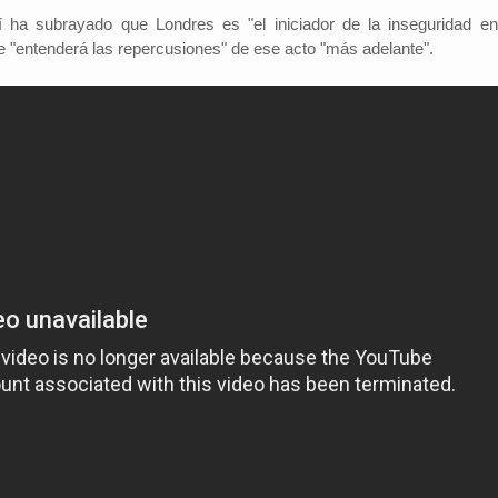
 ha subrayado que Londres es "el iniciador de la inseguridad en
e "entenderá las repercusiones" de ese acto "más adelante".