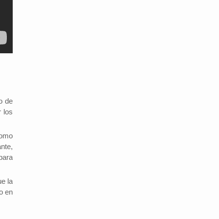
o de
 los
como
nte,
para
e la
o en