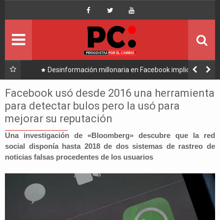
Inicio
Portada
Ultimo
ebook implica a
Caso consorcio: Abogado acusado reaparece y 
 Samuel
su denuncia contra Coaquira
Política
Facebook usó desde 2016 una herramienta
para detectar bulos pero la usó para
Economía
mejorar su reputación
Mundo
Una investigación de «Bloomberg» descubre que la red
social disponía hasta 2018 de dos sistemas de rastreo de
noticias falsas procedentes de los usuarios
Nacional
Lee Más