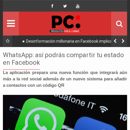
Inicio
Portada
Ultimo
 implica a
Caso consorcio: Abogado acusado reaparece y ratif
el
su denuncia contra Coaquira
Política
WhatsApp: así podrás compartir tu estado
en Facebook
Economía
La aplicación prepara una nueva función que integrará aún
más a la red social además de un nuevo sistema para añadir
Mundo
a contactos con un código QR
Nacional
Lee Más