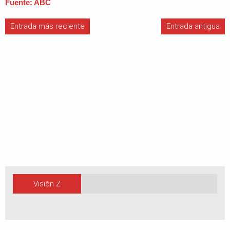
Fuente: ABC
Entrada más reciente
Entrada antigua
Visión Z