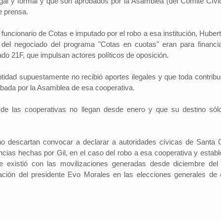
gal y formal y que son aprobados por la Asamblea (del Comité Cívic
e prensa.
uncionario de Cotas e imputado por el robo a esa institución, Hubert 
 del negociado del programa "Cotas en cuotas" eran para financia
o 21F, que impulsan actores políticos de oposición.
idad supuestamente no recibió aportes ilegales y que toda contribu
robada por la Asamblea de esa cooperativa.
de las cooperativas no llegan desde enero y que su destino sól
 no descartan convocar a declarar a autoridades cívicas de Santa 
ncias hechas por Gil, en el caso del robo a esa cooperativa y establ
 existió con las movilizaciones generadas desde diciembre del
lación del presidente Evo Morales en las elecciones generales de 