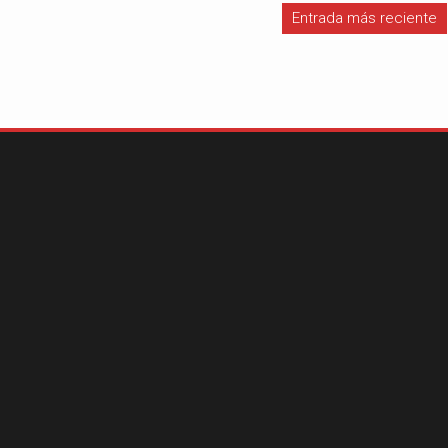
Entrada más reciente
#iloveSCZ
Periodistas por e
Autor: Daniel 
político.La e
Santa Cruz rep
tercio del prod
nacional y está