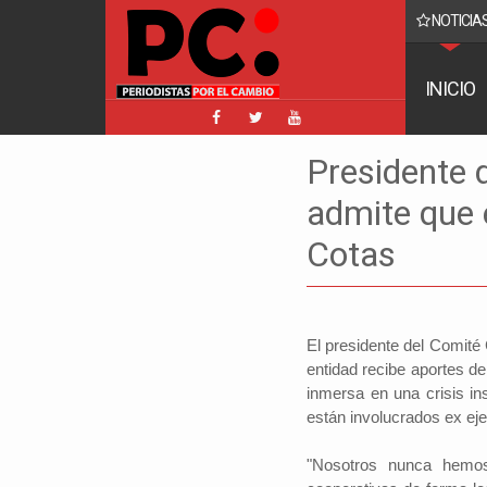
NOTICIAS
o reaparece y ratifica su denuncia contra Coaquira
INICIO
Presidente 
admite que 
Cotas
El presidente del Comité
entidad recibe aportes d
inmersa en una crisis in
están involucrados ex eje
"Nosotros nunca hemos