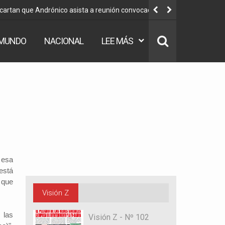
scartan que Andrónico asista a reunión convocada por
Vocal Varga
MUNDO
NACIONAL
LEE MÁS
 esa
está
 que
Visión Z
 las
Visión Z - Nº 102