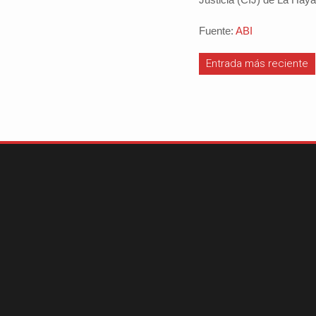
Fuente:
ABI
Entrada más reciente
#iloveSCZ
Periodistas por e
Autor: Daniel 
político.La e
Santa Cruz rep
tercio del prod
nacional y está