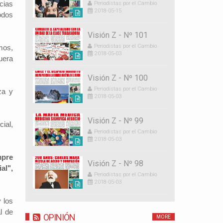
cias
Periodistas por el Cambio
2018-05-15
odos
Visión Z - Nº 101
Periodistas por el Cambio
mos,
2018-05-03
uera
Visión Z - Nº 100
Periodistas por el Cambio
za y
2018-05-03
Visión Z - Nº 99
ial,
Periodistas por el Cambio
2018-05-03
mpre
Visión Z - Nº 98
al",
Periodistas por el Cambio
2018-05-03
 los
l de
OPINIÓN
MORE