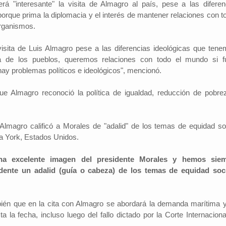
rá "interesante" la visita de Almagro al país, pese a las diferen
porque prima la diplomacia y el interés de mantener relaciones con t
organismos.
sita de Luis Almagro pese a las diferencias ideológicas que tene
 de los pueblos, queremos relaciones con todo el mundo si f
hay problemas políticos e ideológicos", mencionó.
ue Almagro reconoció la política de igualdad, reducción de pobre
lmagro calificó a Morales de "adalid" de los temas de equidad soc
a York, Estados Unidos.
na excelente imagen del presidente Morales y hemos sie
dente un adalid (guía o cabeza) de los temas de equidad soci
bién que en la cita con Almagro se abordará la demanda marítima y
a la fecha, incluso luego del fallo dictado por la Corte Internaciona
.