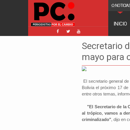
NOTICIAS
acebook implica a Manfred y golpea a Tuto y Samuel
INICIO
Secretario d
mayo para 
El secretario general de
Bolivia el próximo 17 de
entre otros temas, inform
"El Secretario de la O
al trópico, vamos a dem
criminalizado"
, dijo en