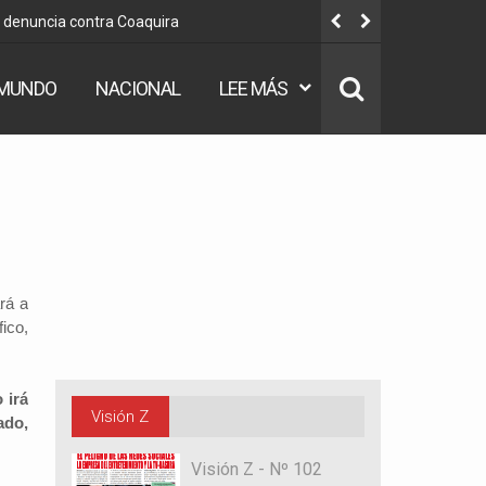
u denuncia contra Coaquira
“No hay ni
MUNDO
NACIONAL
LEE MÁS
rá a
ico,
 irá
Visión Z
ado,
Visión Z - Nº 102