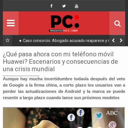
Inicio
Portada
Ultimo
a a
Caso consorcio: Abogado acusado reaparece y ratifica
su denuncia contra Coaquira
Política
¿Qué pasa ahora con mi teléfono móvil
Huawei? Escenarios y consecuencias de
Economía
una crisis mundial
Mundo
Aunque hay mucha incertidumbre todavía después del veto
de Google a la firma china, a corto plazo los usuarios van a
perder las actualizaciones de Android y la marca se puede
Nacional
resentir a largo plazo cuando lance sus próximos modelos
Lee Más