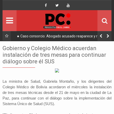
Inicio
Portada
Ultimo
a a
Caso consorcio: Abogado acusado reaparece y ratifica
su denuncia contra Coaquira
Política
Gobierno y Colegio Médico acuerdan
instalación de tres mesas para continuar
Economía
diálogo sobre él SUS
Mundo
La ministra de Salud, Gabriela Montaño, y los dirigentes del
Nacional
Colegio Médico de Bolivia acordaron el miércoles la instalación
de tres mesas técnicas desde el 21 de mayo en la ciudad de La
Lee Más
Paz, para continuar con el diálogo sobre la implementación del
Sistema Único de Salud (SUS).