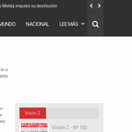
o Moldiz impulsó su destitución
Dorgathen:
MUNDO
NACIONAL
LEE MÁS
ió a
tida
go
Visión Z
ue
lor
Visión Z - Nº 102