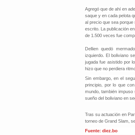
Agregó que de ahí en adel
saque y en cada pelota q
al precio que sea porque 
escrito
. La publicación 
de 1.500 veces fue compa
Dellien quedó mermado 
izquierdo.
El boliviano s
jugada fue asistido por l
hizo que no perdiera ritmo
Sin embargo, en el segun
principio,
por lo que con 
mundo, también impuso s
sueño del boliviano en s
Tras su actuación en Parí
torneo de Grand Slam, s
Fuente: diez.bo