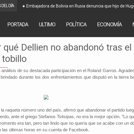
 DEL DÍA
Embajadora de Bolivia en Rusia denuncia que hijo de Hug
PORTADA
ULTIMO
POLÍTICA
ECONOMÍA
 qué Dellien no abandonó tras el
tobillo
n análisis de su destacada participación en el Roland Garros. Agradec
 brindado durante los dos enfrentamientos que disputó en la tierra ba
 la raqueta número uno del país, afirmó que abandonar el partido lue
uierdo, ante el griego Stefanos Tsitsipas, no era la mejor opción.
“Lo q
momento era tan, pero tan lindo que no quería que se acabe con un do
 en las últimas horas en su cuenta de Facebook.