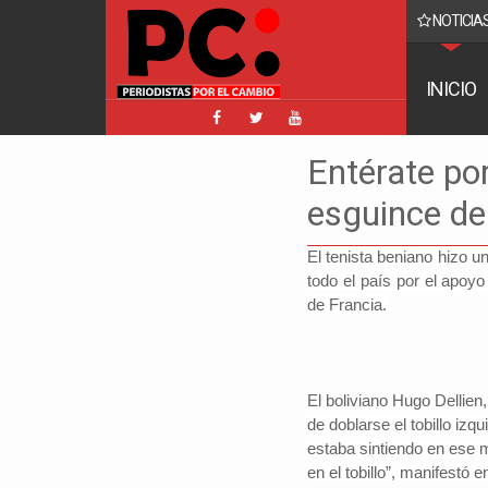
NOTICIAS
 sala plena nunca llegó una carta de renuncia de Hassenteufel
INICIO
Entérate por
esguince de 
El tenista beniano hizo u
todo el país por el apoyo
de Francia.
El boliviano
Hugo Dellien,
de doblarse el tobillo izq
estaba sintiendo en ese 
en el tobillo”, manifestó