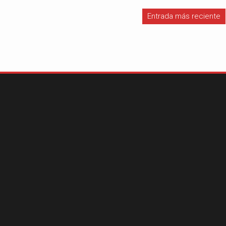
Entrada más reciente
#iloveSCZ
Periodistas por e
Autor: Daniel 
político.La e
Santa Cruz rep
tercio del prod
nacional y está