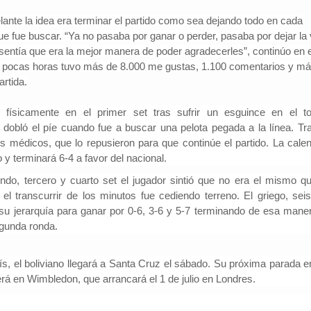
ante la idea era terminar el partido como sea dejando todo en cada
ue fue buscar.
“Y
a no pasaba por ganar o perder, pasaba por dejar la 
sentía que era la mejor manera de poder agradecerles”, continúo en e
en pocas horas tuvo más de 8.000 me gustas, 1.100 comentarios y m
rtida.
físicamente en el primer set tras sufrir un esguince en el tob
e dobló el píe cuando fue a buscar una pelota pegada a la línea.
Tra
os médicos, que lo repusieron para que continúe el partido. La calen
 y terminará 6-4 a favor del nacional.
do, tercero y cuarto set el jugador sintió que no era el mismo qu
el transcurrir de los minutos fue cediendo terreno. El griego, seis
u jerarquía para ganar por 0-6, 3-6 y 5-7 terminando de esa maner
egunda ronda.
s, el boliviano llegará a Santa Cruz el sábado.
Su próxima parada e
erá en Wimbledon
, que arrancará el 1 de julio en Londres.