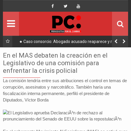
Inicio
Portada
Ultimo
a a
Caso consorcio: Abogado acusado reaparece y ratifica
su denuncia contra Coaquira
Política
En el MAS debaten la creación en el
Legislativo de una comisión para
Economía
enfrentar la crisis policial
Mundo
La comisión tendría entre sus atribuciones el control en temas de
corrupción, asesinatos y narcotráfico. También haría una
fiscalización interna permanente, perfiló el presidente de
Nacional
Diputados, Víctor Borda
Lee Más