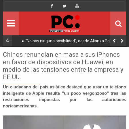
Inicio
Portada
Ultimo
tifica
“No hay ninguna posibilidad”, desde Alianza Popular
descartan que Andrónico asista a reunión convocada por
Política
Arce
Chinos renuncian en masa a sus iPhones
en favor de dispositivos de Huawei, en
Economía
medio de las tensiones entre la empresa y
EE.UU.
Mundo
Un ciudadano del país asiático destacó que usar un teléfono
Nacional
inteligente de Apple resulta "un poco vergonzoso" tras las
restricciones impuestas por las autoridades
norteamericanas.
Lee Más