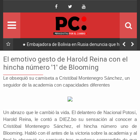
Inicio
Portada
Ultimo
llegó
Embajadora de Bolivia en Rusia denuncia que hijo de
Hugo Moldiz impulsó su destitución
Política
El emotivo gesto de Harold Reina con el
hincha número '1' de Blooming
Economía
Le obsequió su camiseta a Cristóbal Montenegro Sánchez, un
seguidor de la academia con capacidades diferentes
Mundo
Nacional
Un abrazo que le cambió la vida. El delantero de Nacional Potosí,
Lee Más
Harold Reina, le contó a
DIEZ.bo
su
sensación al conocer a
Cristóbal Montenegro Sánchez,
el hincha número uno de
Blooming. Habló con él antes de la victoria sobre la academia y al
final le obsequió su camiseta tras quedarse sorprendido de que