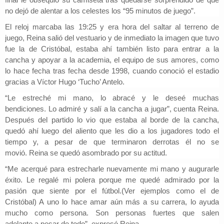
no dejó de alentar a los celestes los “95 minutos de juego”.
El reloj marcaba las 19:25 y era hora del saltar al terreno de
juego,
Reina salió del vestuario y de inmediato la imagen que tuvo
fue la de Cristóbal,
estaba ahí también listo para entrar a la
cancha y apoyar a la academia, el equipo de sus amores, como
lo hace fecha tras fecha desde 1998, cuando conoció el estadio
gracias a Víctor Hugo ‘Tucho’ Antelo.
“Le estreché mi mano, lo abracé y le deseé muchas
bendiciones.
Lo admiré y salí a la cancha a jugar”, cuenta Reina.
Después del partido lo vio que estaba al borde de la cancha,
quedó ahí luego del aliento que les dio a los jugadores todo el
tiempo y, a pesar de que terminaron derrotas él no se
movió. Reina se quedó asombrado por su actitud.
“Me acerqué para estrecharle nuevamente mi mano y augurarle
éxito.
Le regalé mi polera porque me quedé admirado por la
pasión que siente por el fútbol.
(Ver ejemplos como el de
Cristóbal) A uno lo hace amar aún más a su carrera, lo ayuda
mucho como persona. Son personas fuertes que salen
adelante a pesar de todo”, expresó Reina.