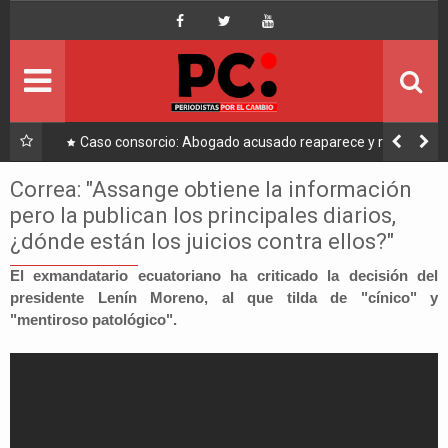
Inicio
Portada
Ultimo
a a
Caso consorcio: Abogado acusado reaparece y ratifica
su denuncia contra Coaquira
Política
Correa: "Assange obtiene la información
pero la publican los principales diarios,
Economía
¿dónde están los juicios contra ellos?"
Mundo
El exmandatario ecuatoriano ha criticado la decisión del
presidente Lenín Moreno, al que tilda de "cínico" y
"mentiroso patológico".
Nacional
Lee Más