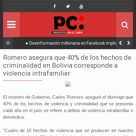
Inicio
Portada
Ultimo
ria en Facebook implica a
Caso consorcio: Abogado acusado re
 a Tuto y Samuel
su denuncia contra Coa
Política
Romero asegura que 40% de los hechos de
criminalidad en Bolivia corresponde a
Economía
violencia intrafamiliar
Mundo
El ministro de Gobierno, Carlos Romero, aseguró el domingo que
Nacional
40% de los hechos de violencia y criminalidad que se presenta
cada año en el país se refiere a delitos de violencia intrafamiliar o
Lee Más
doméstica.
"Cuatro de 10 hechos de violencia que se producen en nuestro