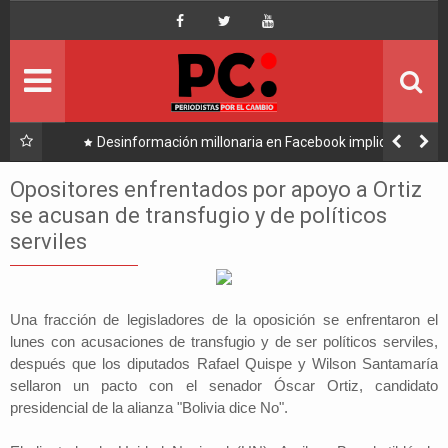
Inicio
Portada
Ultimo
Alto
Desinformación millonaria en Facebook implica a
Manfred y golpea a Tuto y Samuel
Política
Opositores enfrentados por apoyo a Ortiz
se acusan de transfugio y de políticos
Economía
serviles
Mundo
Una fracción de legisladores de la oposición se enfrentaron el
Nacional
lunes con acusaciones de transfugio y de ser políticos serviles,
después que los diputados Rafael Quispe y Wilson Santamaría
Lee Más
sellaron un pacto con el senador Óscar Ortiz, candidato
presidencial de la alianza "Bolivia dice No".