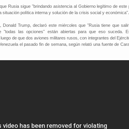
ue Rusia sigue "brindando asistencia al Gobierno legítimo de este 
a situación política interna y solución de la crisis social y económica".
, Donald Trump, declaró este miércoles que "Rusia tiene que salir
 "todas las opciones" están abiertas para que eso suceda. E
uego de que dos aviones militares rusos, con integrantes del Ejércit
 Venezuela el pasado fin de semana, según relató una fuente de Car