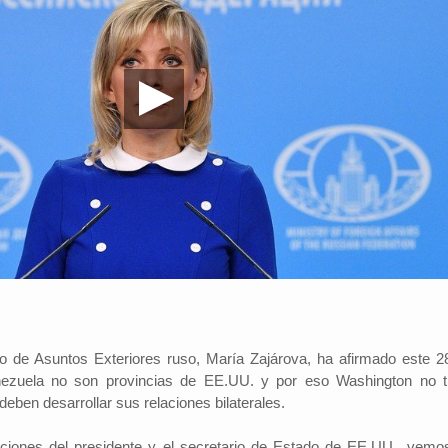
io de Asuntos Exteriores ruso, María Zajárova, ha afirmado este 2
zuela no son provincias de EE.UU. y por eso Washington no t
eben desarrollar sus relaciones bilaterales.
aciones del presidente y el secretario de Estado de EE.UU., vemo