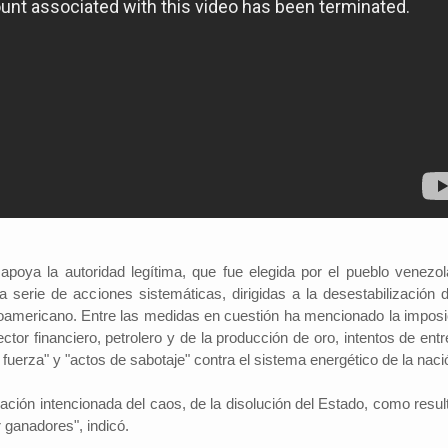
apoya la autoridad legítima, que fue elegida por el pueblo venezol
 serie de acciones sistemáticas, dirigidas a la desestabilización d
tinoamericano. Entre las medidas en cuestión ha mencionado la imposi
ctor financiero, petrolero y de la producción de oro, intentos de ent
 fuerza" y "actos de sabotaje" contra el sistema energético de la naci
ación intencionada del caos, de la disolución del Estado, como resul
 ganadores", indicó.