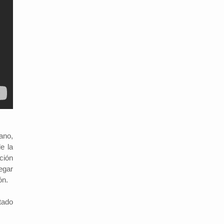
ano,
e la
ción
regar
ón.
tado