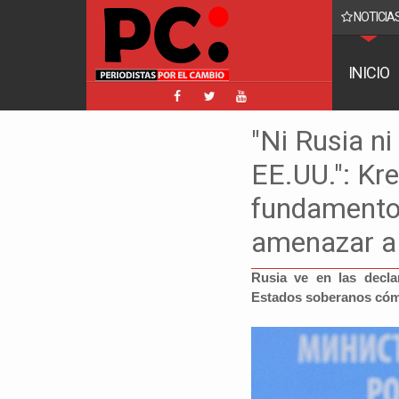
NOTICIAS
e y ratifica su denuncia contra Coaquira
INICIO
"Ni Rusia n
EE.UU.": Kr
fundamentos
amenazar 
Rusia ve en las decla
Estados soberanos cómo