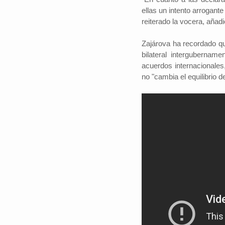
ellas un intento arrogant
reiterado la vocera, añad
Zajárova ha recordado q
#iloveSCZ
bilateral intergubername
Periodistas por e
acuerdos internacionales,
Autor: Daniel 
no "cambia el equilibrio 
político.La e
Santa Cruz rep
tercio del prod
nacional y está