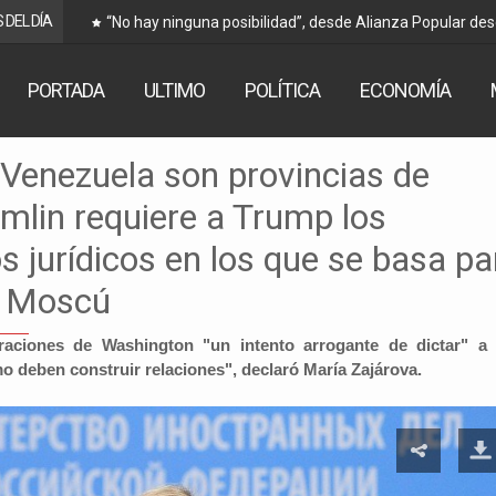
 DEL DÍA
“No hay ninguna posibilidad”, desde Alianza Popular descartan que
Arce
PORTADA
ULTIMO
POLÍTICA
ECONOMÍA
i Venezuela son provincias de
emlin requiere a Trump los
 jurídicos en los que se basa pa
a Moscú
raciones de Washington "un intento arrogante de dictar" a
 deben construir relaciones", declaró María Zajárova.