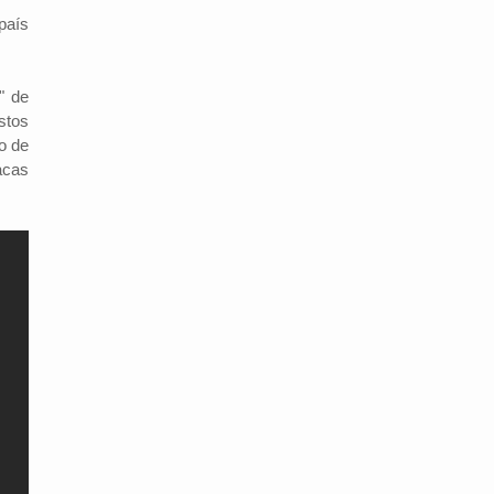
país
" de
stos
o de
acas