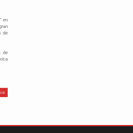
r" en
gran
s de
s de
rica
gua