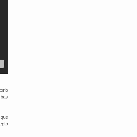
orio
mbas
 que
epto