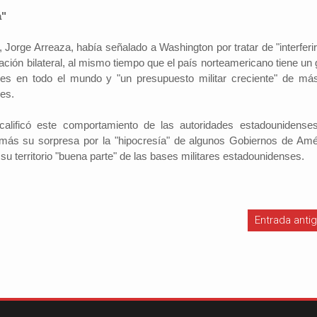
a"
, Jorge Arreaza, había señalado a Washington por tratar de "interferi
ción bilateral, al mismo tiempo que el país norteamericano tiene un 
es en todo el mundo y "un presupuesto militar creciente" de má
res.
calificó este comportamiento de las autoridades estadounidense
más su sorpresa por la "hipocresía" de algunos Gobiernos de Amé
su territorio "buena parte" de las bases militares estadounidenses.
Entrada anti