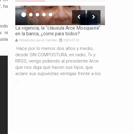
, ha
erdo
icación
La vigencia, la “cláusula Arce Mosqueira”
La necesidad 
: ni
en la banca, ¿corre para todos?
los gobierno
usia
Periodistas por el Cambio
2025-07-01
Periodistas por 
e es
Hace por lo menos dos años y medio,
Por: Gabriel 
resando
desde SIN COMPOSTURA, en radio, Tv y
años de gestió
docente
RRSS, vengo pidiendo al presidente Arce
resultado del
de
que nos diga qué hacen sus hijos; que
macroeconómi
aclare sus supuestas ventajas frente a los
hermano presi
...
también es c