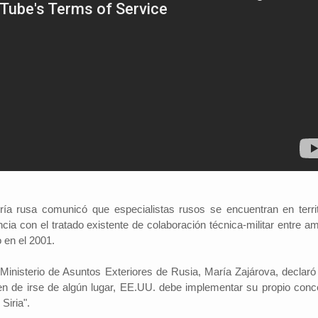
ería rusa comunicó que especialistas rusos se encuentran en territ
ia con el tratado existente de colaboración técnica-militar entre a
 en el 2001.
Ministerio de Asuntos Exteriores de Rusia, María Zajárova, declaró
ien de irse de algún lugar, EE.UU. debe implementar su propio conc
 Siria".