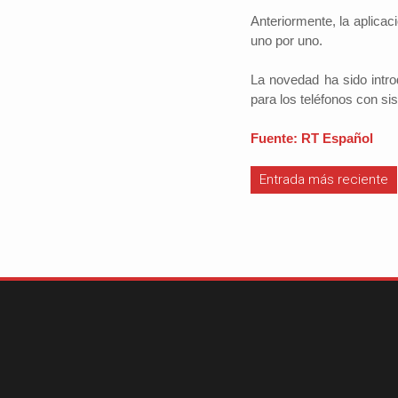
Anteriormente, la aplicac
uno por uno.
La novedad ha sido intro
#iloveSCZ
para los teléfonos con si
Periodistas por e
Autor: Daniel 
Fuente: RT Español
político.La e
Santa Cruz rep
Entrada más reciente
tercio del prod
nacional y está