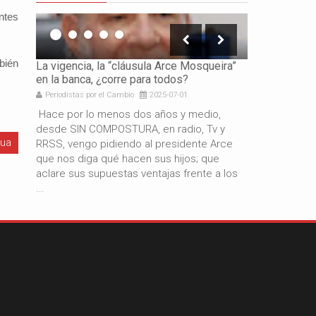
antes
bién
icación
La vigencia, la “cláusula Arce Mosqueira”
La necesidad 
en la banca, ¿corre para todos?
los gobierno
Periodistas por el Cambio
2025-07-01
Periodistas por 
e es
Hace por lo menos dos años y medio,
Por: Gabriel 
resando
desde SIN COMPOSTURA, en radio, Tv y
años de gestió
gua
docente
RRSS, vengo pidiendo al presidente Arce
resultado del
de
que nos diga qué hacen sus hijos; que
macroeconómi
aclare sus supuestas ventajas frente a los
hermano presi
...
también es c