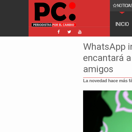
NOTICIAS
acebook implica a Manfred y golpea a Tuto y Samuel
INICIO
WhatsApp in
encantará a
amigos
La novedad hace más fác