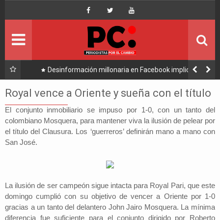
Inicio
Portada
Ultimo
l Alto
Desinformación millonaria en Facebook implica a
Manfred y golpea a Tuto y Samuel
Política
Royal vence a Oriente y sueña con el título
Economía
El conjunto inmobiliario se impuso por 1-0, con un tanto del
colombiano Mosquera, para mantener viva la ilusión de pelear por
el título del Clausura. Los ‘guerreros’ definirán mano a mano con
Mundo
San José.
Nacional
Lee Más
La ilusión de ser campeón sigue intacta para Royal Pari, que este
domingo cumplió con su objetivo de vencer a Oriente por 1-0
gracias a un tanto del delantero John Jairo Mosquera. La mínima
diferencia fue suficiente para el conjunto dirigido por Roberto