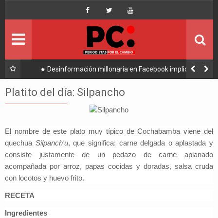
Inicio
Portada
Ultimo
l Alto
Desinformación millonaria en Facebook implica a
Manfred y golpea a Tuto y Samuel
Política
Platito del día: Silpancho
Economía
El nombre de este plato muy típico de Cochabamba viene del
Mundo
quechua
Silpanch'u
, que significa: carne delgada o aplastada y
consiste justamente de un pedazo de carne aplanado
Nacional
acompañada por arroz, papas cocidas y doradas, salsa cruda
con locotos y huevo frito.
Lee Más
RECETA
Ingredientes