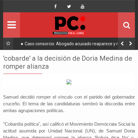
Inicio
Portada
Ultimo
a a
Caso consorcio: Abogado acusado reaparece y ratifica
su denuncia contra Coaquira
Política
'cobarde' a la decisión de Doria Medina de
romper alianza
Economía
Mundo
Samuel decidió romper el vínculo con el partido del gobernador
Nacional
cruceño. El tema de las candidaturas sembró la discordia entre
ambas agrupaciones políticas.
Lee Más
"Cobardía política", así calificó el Movimiento Demócrata Social la
actitud asumida por Unidad Nacional (UN), de Samuel Doria
Medina, que determinó romper la alianza 'Bolivia dice No' y