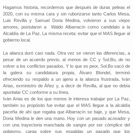
Hagamos historia, recordemos que después de duras peleas el
2020, con su misma cara y sin ruborizarse tanto Carlos Mesa,
Luis Revilla y Samuel Doria Medina, volvieron a sus viejos
amores, postularon a Waldo Albarracín como candidato a la
Alcaldía de La Paz. La misma receta: evitar que el MAS llegue al
gobierno local.
La alianza duró casi nada. Otra vez se vieron las diferencias, a
pesar de un acuerdo previo, al menos de CC y Sol.Bo, de no
volver a los conflictos pasados. Y lo que es peor, Sol.Bo sacó de
la galera su candidatura propia, Álvaro Blondel, terminó
ofreciendo su respaldo a un ajeno a la alianza frustrada, Iván
Arias, exministro de Áñez y, a decir de Revilla, al que no debía
apuntalar CC conforme a su línea.
Iván Arias es de los que menos le interesa trabajar por La Paz,
también su propósito fue evitar que el MAS llegue a la alcaldía
paceña de ahí que rogaba que Albarracín se baje, y que Mesa,
Doria Medina le den una mano. Hoy con un pasado acosador y
con una trayectoria manchada de sangre por ser cómplice del
golpismo, carga sobre sus espaldas un pasado que los