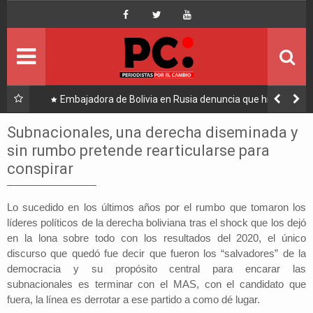
Inicio
Portada
Ultimo
llegó
Embajadora de Bolivia en Rusia denuncia que hijo de
Hugo Moldiz impulsó su destitución
Política
Subnacionales, una derecha diseminada y
sin rumbo pretende rearticularse para
Economía
conspirar
Mundo
Lo sucedido en los últimos años por el rumbo que tomaron los
líderes políticos de la derecha boliviana tras el shock que los dejó
Nacional
en la lona sobre todo con los resultados del 2020, el único
discurso que quedó fue decir que fueron los “salvadores” de la
Lee Más
democracia y su propósito central para encarar las
subnacionales es terminar con el MAS, con el candidato que
fuera, la línea es derrotar a ese partido a como dé lugar.