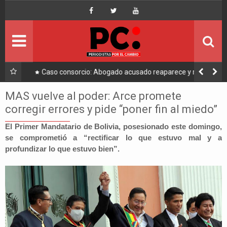
Inicio
Portada
Ultimo
a a
Caso consorcio: Abogado acusado reaparece y ratifica
su denuncia contra Coaquira
Política
MAS vuelve al poder: Arce promete
corregir errores y pide “poner fin al miedo”
Economía
El Primer Mandatario de Bolivia, posesionado este domingo,
se comprometió a “rectificar lo que estuvo mal y a
Mundo
profundizar lo que estuvo bien”.
Nacional
Lee Más