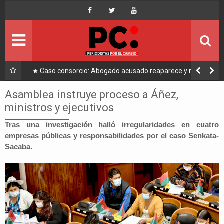
Inicio
Portada
Ultimo
a a
Caso consorcio: Abogado acusado reaparece y ratifica
su denuncia contra Coaquira
Política
Asamblea instruye proceso a Áñez,
ministros y ejecutivos
Economía
Tras una investigación halló irregularidades en cuatro
empresas públicas y responsabilidades por el caso Senkata-
Mundo
Sacaba.
Nacional
Lee Más