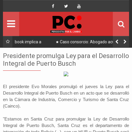
Inicio
Portada
Ultimo
a a
Caso consorcio: Abogado acusado reaparece y ratifica
su denuncia contra Coaquira
Política
Presidente promulga Ley para el Desarrollo
Integral de Puerto Busch
Economía
Mundo
El presidente Evo Morales promulgó el jueves la Ley para el
Desarrollo Integral de Puerto Busch en un acto que se desarrolló
Nacional
en la Cámara de Industria, Comercio y Turismo de Santa Cruz
(Cainco).
Lee Más
"Estamos en Santa Cruz para promulgar la Ley de Desarrollo
Integral de Puerto Busch, Santa Cruz es el departamento de
integración de toda Bolivia (...), con un HUB y Puerto Busch será