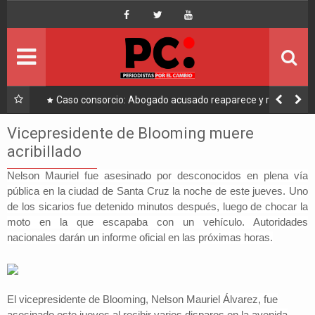
Inicio
Portada
Ultimo
a a
Caso consorcio: Abogado acusado reaparece y ratifica
su denuncia contra Coaquira
Política
Vicepresidente de Blooming muere
acribillado
Economía
Nelson Mauriel fue asesinado por desconocidos en plena vía
pública en la ciudad de Santa Cruz la noche de este jueves. Uno
Mundo
de los sicarios fue detenido minutos después, luego de chocar la
moto en la que escapaba con un vehículo. Autoridades
Nacional
nacionales darán un informe oficial en las próximas horas.
Lee Más
El vicepresidente de Blooming,
Nelson Mauriel Álvarez, fue
asesinado este jueves al recibir varios disparos en la avenida