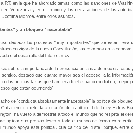
a a RT, en la que ha abordado temas como las sanciones de Washin
ción en Venezuela y en el mundo y las declaraciones de las autorid
 Doctrina Monroe, entre otros asuntos.
Investigador: Los medios de comun
antes" y un bloqueo "inaceptable"
coadyuvan a la naturalización de la
l Cambio
2022-09-09
violencia
Periodistas por el Cambio
2022-07-20
r ruso destacó los procesos "muy importantes" que se están llevan
Hinojosa, es economista
España indicó que una sociedad qu
conomía del departamento de
trada en vigor de la nueva Constitución, las reformas en la economía
permisiva con la violencia está exp
resenta alrededor de un
vado o el desarrollo del Internet móvil.
elementos de descomposición. El 
ucto interno bruto (PIB)
investigador y director del Instituto 
 basada en la producci...
ió sobre la importancia de la presencia en la isla de medios rusos y
Investigaciones Sociológicas (IDI...
te sentido, destacó que cuanto mayor sea el acceso "a la informació
"con las noticias falsas que han llenado el espacio mediático, mejor 
cesos que están ocurriendo".
o tachó de "conducta absolutamente inaceptable" la política de bloque
Cuba, en concreto, la aplicación del capítulo III de la ley Helms-Bur
gton "ha vuelto a demostrar a todo el mundo que no respeta el der
 de aplicar sus propias leyes a todo el mundo de forma extraterritori
 mundo apoya esta política", que calificó de "triste" porque, entre o