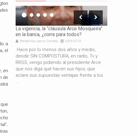
gton
ades
icación
La vigencia, la “cláusula Arce Mosqueira”
La necesidad 
en la banca, ¿corre para todos?
los gobierno
Periodistas por el Cambio
2025-07-01
Periodistas por 
do a
e es
Hace por lo menos dos años y medio,
Por: Gabriel 
, el
resando
desde SIN COMPOSTURA, en radio, Tv y
años de gestió
docente
RRSS, vengo pidiendo al presidente Arce
resultado del
de
que nos diga qué hacen sus hijos; que
macroeconómi
, en
aclare sus supuestas ventajas frente a los
hermano presi
n de
...
también es c
podrá
o que
ton,
echo
al".
tras