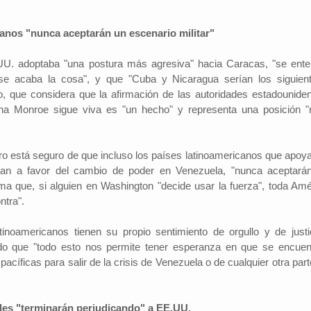
anos "nunca aceptarán un escenario militar"
U. adoptaba "una postura más agresiva" hacia Caracas, "se ente
e acaba la cosa", y que "Cuba y Nicaragua serían los siguient
so, que considera que la afirmación de las autoridades estadounide
ina Monroe sigue viva es "un hecho" y representa una posición 
stro está seguro de que incluso los países latinoamericanos que apoy
n a favor del cambio de poder en Venezuela, "nunca aceptará
orma que, si alguien en Washington "decide usar la fuerza", toda Amé
ntra".
inoamericanos tienen su propio sentimiento de orgullo y de justic
do que "todo esto nos permite tener esperanza en que se encuen
pacíficas para salir de la crisis de Venezuela o de cualquier otra par
ales "terminarán perjudicando" a EE.UU.