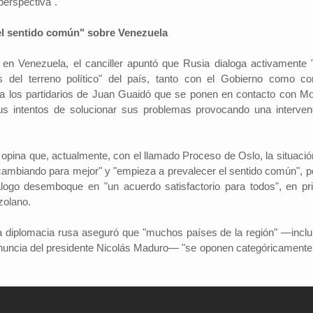
perspectiva".
el sentido común" sobre Venezuela
 en Venezuela, el canciller apuntó que Rusia dialoga activamente 
s del terreno político" del país, tanto con el Gobierno como co
a a los partidarios de Juan Guaidó que se ponen en contacto con M
us intentos de solucionar sus problemas provocando una interven
opina que, actualmente, con el llamado Proceso de Oslo, la situació
 cambiando para mejor" y "empieza a prevalecer el sentido común", po
logo desemboque en "un acuerdo satisfactorio para todos", en pr
zolano.
e la diplomacia rusa aseguró que "muchos países de la región" —inclu
enuncia del presidente Nicolás Maduro— "se oponen categóricamente 
.