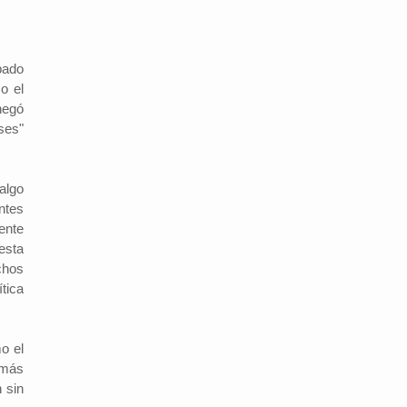
bado
o el
negó
ses"
algo
ntes
ente
esta
chos
tica
o el
 más
 sin