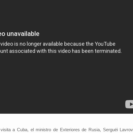
isita a Cuba, el ministro de Exteriores de Rusia, Serguéi Lavrov