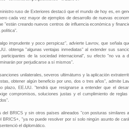
 ministro ruso de Exteriores destacó que el mundo de hoy es, en gene
número cada vez mayor de ejemplos de desarrollo de nuevas econom
ue "están creando nuevos centros de influencia económica y financie
 política".
 algo imprudente y poco perspicaz", advierte Lavrov, que señala que
UU. obtenga "algunas ventajas inmediatas" al extender sus sanci
s participantes de la sociedad internacional", su efecto "no va a d
rminarán por perjudicarse a sí mismos".
sanciones unilaterales, severos ultimátums y la aplicación extraterrit
ustas, obtener algún beneficio por uno, dos o tres años", admite Lav
go plazo, EE.UU. "tendrá que resignarse a entender que el desarr
ige compromisos, soluciones justas y el cumplimiento de reglas
dos".
s del BRICS y sin otros países alineados "con posturas similares a
l BRICS+, "ya no puede resolver por sí solo ningún asunto de cará
sentenció el diplomático.