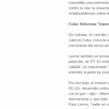
concedido una entrevist
contra la isla, la situa
estadounidenses sobre la
#iloveSCZ
Cuba: Reformas "import
Periodistas por e
De entrada, el cancille
Autor: Daniel 
político.La e
cabo en Cuba, como la en
Santa Cruz rep
crecimiento del sector pri
tercio del prod
nacional y está
Lavrov también se pronunc
particular, de RT. En es
calidad", no relacionada 
entender la gente los pro
Por otro lado, el ministr
EE.UU. desarrolla contra 
con la que —dijo— Washin
internacional y que trata
Para Lavrov, "nadie en el