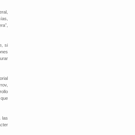
ral,
ías,
ra",
, si
ones
urar
orial
rov,
ollo
 que
 las
cter