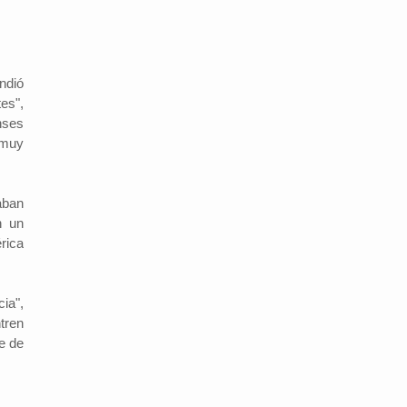
ndió
es",
nses
"muy
aban
n un
rica
ia",
tren
te de