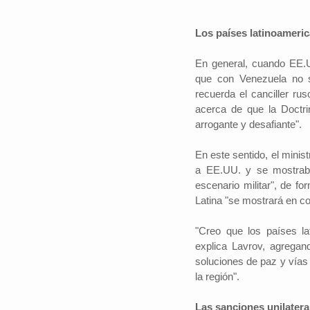
Los países latinoameric
En general, cuando EE.U
que con Venezuela no s
recuerda el canciller ru
acerca de que la Doctr
arrogante y desafiante".
En este sentido, el mini
a EE.UU. y se mostraba
escenario militar", de f
Latina "se mostrará en co
"Creo que los países lat
explica Lavrov, agregan
soluciones de paz y vías 
la región".
Las sanciones unilater