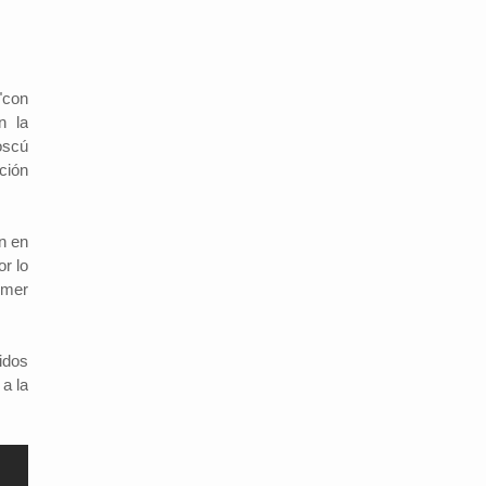
"con
n la
oscú
ción
n en
r lo
imer
idos
a la