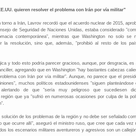
E.UU. quieren resolver el problema con Irán por vía militar"
en torno a Irán, Lavrov recordó que el acuerdo nuclear de 2015, apro
onsejo de Seguridad de Naciones Unidas, estaba considerado "com
lomacia contemporánea", mientras que Washington no solo se 
r la resolución, sino que, además, "prohibió al resto de los paí
jica y todo esto podría parecer gracioso, aunque, por desgracia, es 
anciller, agregando que en Washington "hay bastantes cabezas calie
problema con Irán por vía militar". Aunque, no parece que el presid
niones", muchos políticos estadounidenses "siguen planteándose 
, alertando de que "sería muy peligroso que sucediesen di
región que ya "sufrió en numerosas ocasiones por culpa de la polí
".
la solución de los problemas de la región y no debe ser señalado com
o que ocurre allí", aseguró el ministro ruso, que cree que cada vez
dos los escenarios militares aventureros y agresivos son un callejón