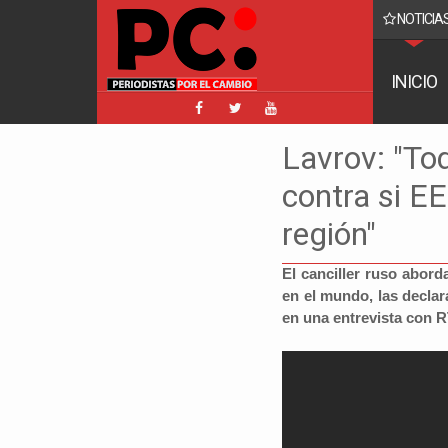
NOTICIAS
acebook implica a Manfred y golpea a Tuto y Samuel
INICIO
Lavrov: "To
contra si EE
región"
El canciller ruso abord
en el mundo, las decla
en una entrevista con R