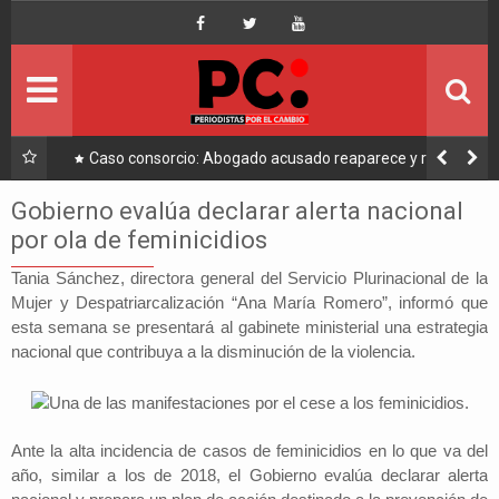
Inicio
Portada
Ultimo
a a
Caso consorcio: Abogado acusado reaparece y ratifica
su denuncia contra Coaquira
Política
Gobierno evalúa declarar alerta nacional
por ola de feminicidios
Economía
Tania Sánchez, directora general del Servicio Plurinacional de la
Mujer y Despatriarcalización “Ana María Romero”, informó que
Mundo
esta semana se presentará al gabinete ministerial una estrategia
nacional que contribuya a la disminución de la violencia.
Nacional
Lee Más
Ante la alta incidencia de casos de feminicidios en lo que va del
año, similar a los de 2018, el Gobierno evalúa declarar alerta