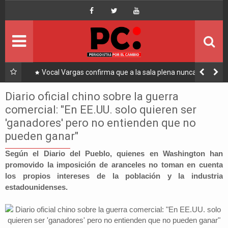
Inicio
Portada
Ultimo
lar
Vocal Vargas confirma que a la sala plena nunca llegó
a por
una carta de renuncia de Hassenteufel
Política
Diario oficial chino sobre la guerra
comercial: "En EE.UU. solo quieren ser
Economía
'ganadores' pero no entienden que no
pueden ganar"
Mundo
Según el Diario del Pueblo, quienes en Washington han
Nacional
promovido la imposición de aranceles no toman en cuenta
los propios intereses de la población y la industria
estadounidenses.
Lee Más