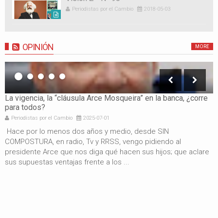
Periodistas por el Cambio
2018-05-03
OPINIÓN
MORE
La vigencia, la “cláusula Arce Mosqueira” en la banca, ¿corre
L
para todos?
s
Periodistas por el Cambio
2025-07-01
Hace por lo menos dos años y medio, desde SIN
P
COMPOSTURA, en radio, Tv y RRSS, vengo pidiendo al
p
presidente Arce que nos diga qué hacen sus hijos; que aclare
m
sus supuestas ventajas frente a los ...
p