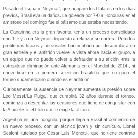
Pasado el ‘tsunami Neymar’, que acaparó los titulares en los días
previos,
Brasil evalúa daños.
La goleada por 7-0 a Honduras en el
amistoso del domingo fue el bálsamo que estaba necesitando.
La Canarinha era la gran favorita,
tenía un proceso consolidado
con Tite y a un Neymar dispuesto a relanzar su carrera. Pero los
problemas físicos y personales han acabado por descarrilar a su
gran estrella y el anfitrión vuelve la vista ahora hacia el grupo, a
un equipo que no puede volver a defraudar a su afición -tras la
estrepitosa eliminación ante Alemania en el Mundial de 2014-, ni
convertirse en la primera selección brasileña que no gana el
torneo sudamericano cuando es el anfitrión.
Curiosamente,
la ausencia de Neymar aumenta la presión sobre
Leo Messi.
‘La Pulga’, que cumplirá 32 años durante el torneo,
comienza a descontar las ocasiones que tiene de conquistar con
la Albiceleste el título que le exige la afición.
Argentina es una incógnita, porque
llega a Brasil al comienzo de
un nuevo proceso,
con un técnico joven y sin currículo, Lionel
Scaloni -tutelado por César Luis Menotti-, que no tiene contrato