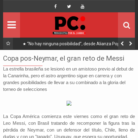
Inicio
Portada
Ultimo
tifica
“No hay ninguna posibilidad”, desde Alianza Popular
descartan que Andrónico asista a reunión convocada por
Política
Arce
Copa pos-Neymar, el gran reto de Messi
Economía
La estrella brasileña se lesionó en un amistoso previo al debut de
la Canarinha, pero el astro argentino sigue en carrera y con
grandes posibilidades de llevar a su combinado a la gloria del
Mundo
torneo de selecciones
Nacional
Lee Más
La Copa América comienza este viernes como el gran reto de
Leo Messi, con Brasil tratando de recomponer la figura tras la
pérdida de Neymar, con un defensor del título, Chile,
lleno de
dudas y con un "tapado",
Uruguay, que espera su oportunidad.