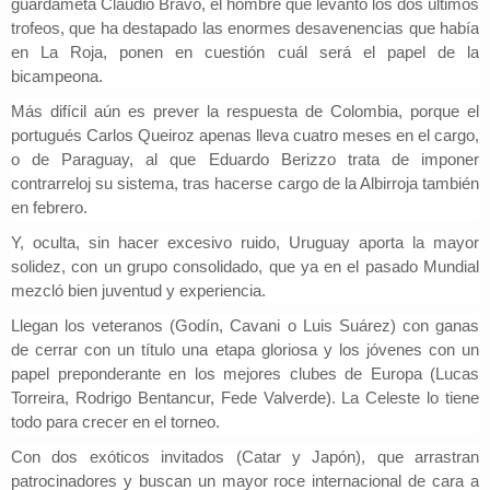
guardameta Claudio
Bravo, el hombre que levantó los dos últimos
trofeos,
que ha destapado las enormes desavenencias que había
en La Roja, ponen en cuestión cuál será el papel de la
bicampeona.
Más difícil aún es prever la respuesta de Colombia, porque el
portugués Carlos Queiroz apenas lleva cuatro meses en el cargo,
o de Paraguay,
al que Eduardo Berizzo trata de imponer
contrarreloj su sistema,
tras hacerse cargo de la Albirroja también
en febrero.
Y, oculta, sin hacer excesivo ruido,
Uruguay aporta la mayor
solidez,
con un grupo consolidado, que ya en el pasado Mundial
mezcló bien juventud y experiencia.
Llegan los veteranos (Godín, Cavani o Luis Suárez) con ganas
de cerrar con un título una etapa gloriosa
y los jóvenes con un
papel preponderante en los mejores clubes de Europa (Lucas
Torreira, Rodrigo Bentancur, Fede Valverde). La Celeste lo tiene
todo para crecer en el torneo.
Con dos exóticos invitados (Catar y Japón), que arrastran
patrocinadores y buscan un mayor roce internacional de cara a