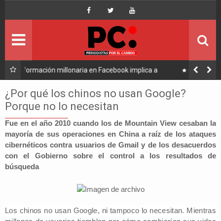
Inicio
Portada
Ultimo
ca a
Caso consorcio: Abogado acusado reaparece y ratifica
su denuncia contra Coaquira
Política
¿Por qué los chinos no usan Google?
Porque no lo necesitan
Economía
Fue en el año 2010 cuando los de Mountain View cesaban la
mayoría de sus operaciones en China a raíz de los ataques
Mundo
cibernéticos contra usuarios de Gmail y de los desacuerdos
con el Gobierno sobre el control a los resultados de
Nacional
búsqueda
Lee Más
Los chinos no usan Google, ni tampoco lo necesitan. Mientras