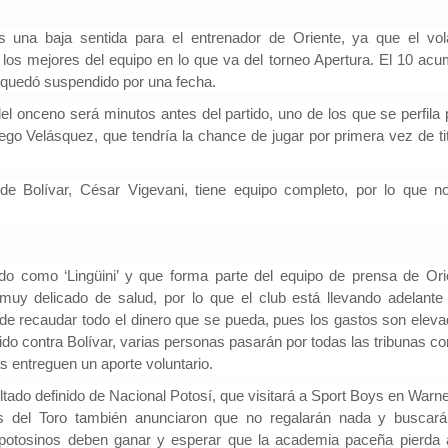
 una baja sentida para el entrenador de Oriente, ya que el vol
 los mejores del equipo en lo que va del torneo Apertura. E
l 10 acu
 quedó suspendido por una fecha.
Investigador: Los medios de comun
coadyuvan a la naturalización de la
el onceno será minutos antes del partido, uno de los que se perfila 
l Cambio
2022-09-09
violencia
ego Velásquez, que tendría la chance de jugar por primera vez
de ti
Periodistas por el Cambio
2022-07-20
Hinojosa, es economista
España indicó que una sociedad qu
conomía del departamento de
permisiva con la violencia está exp
resenta alrededor de un
 de Bolívar, César
Vigevani, tiene equipo completo,
por lo que n
elementos de descomposición. El 
ucto interno bruto (PIB)
investigador y director del Instituto 
 basada en la producci...
Investigaciones Sociológicas (IDI...
do como ‘Lingüini’ y que
forma parte del equipo de prensa de Ori
uy delicado de salud, por lo que el club está llevando adelante
de recaudar todo el dinero que se pueda, pues los gastos son eleva
ido contra Bolívar, varias personas pasarán por todas las tribunas co
as entreguen un aporte voluntario.
ultado definido de Nacional Potosí, que visitará a Sport Boys en Warn
s del Toro también anunciaron que no regalarán nada y buscará
 potosinos deben ganar y esperar que la academia paceña pierda 