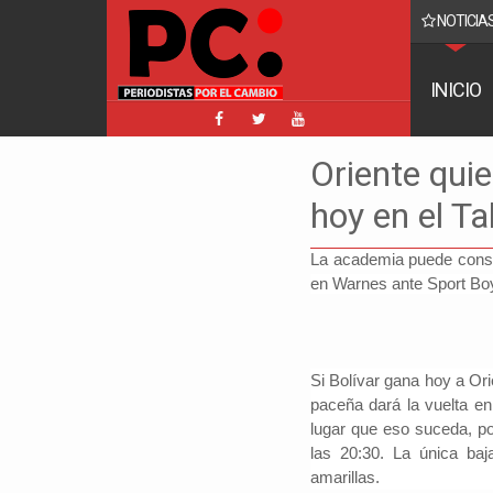
NOTICIAS
 sala plena nunca llegó una carta de renuncia de Hassenteufel
INICIO
Oriente quie
hoy en el Ta
La academia puede consag
en Warnes ante Sport Boys
Si Bolívar gana hoy a Or
paceña dará la vuelta en
lugar que eso suceda, po
las 20:30. La única baj
amarillas.