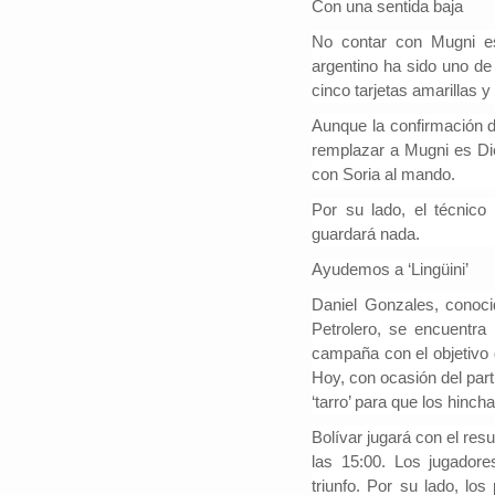
Con una sentida baja
No contar con Mugni es
argentino ha sido uno de
cinco tarjetas amarillas
y
#iloveSCZ
Aunque la confirmación d
Periodistas por e
remplazar a Mugni es
Di
Autor: Daniel 
con Soria al mando.
político.La e
Santa Cruz rep
Por su lado, el técnico
tercio del prod
guardará nada.
nacional y está
Ayudemos a ‘Lingüini’
Daniel Gonzales, conoci
Petrolero,
se encuentra m
campaña con el objetivo 
Hoy, con ocasión del part
‘tarro’ para que los hinch
Bolívar jugará con el res
las 15:00.
Los jugadore
triunfo.
Por su lado, los