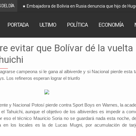
 DEL DÍA
Embajadora de Bolivia en Rusia denuncia que hijo de Hug
PORTADA
ULTIMO
POLÍTICA
ECONOMÍA
re evitar que Bolívar dé la vuelta
huichi
rarse campeona si le gana al albiverde y si Nacional pierde esta t
. Los refineros esperan lograr el triunfo
iente y Nacional Potosí pierde contra Sport Boys en Warnes,
la acad
 el Tahuichi,
aunque el objetivo de los albiverdes es impedir a com
r eso el técnico Mauricio Soria no se guardará nada esta noche, d
a en los locales es la de Lucas Mugni, por acumulación de tarj