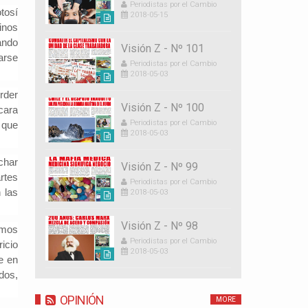
Periodistas por el Cambio
tosí
2018-05-15
inos
uando
Visión Z - Nº 101
arse
Periodistas por el Cambio
2018-05-03
rder
Visión Z - Nº 100
cara
Periodistas por el Cambio
 que
2018-05-03
char
Visión Z - Nº 99
rtes
Periodistas por el Cambio
 las
2018-05-03
Visión Z - Nº 98
emos
Periodistas por el Cambio
icio
2018-05-03
e en
dos,
OPINIÓN
MORE