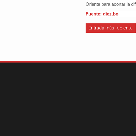
Oriente para acortar la di
Fuente: diez.bo
Entrada más reciente