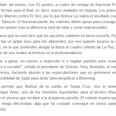
der del torneo, con 51 puntos, a cuatro de ventaja de Nacional Po
fechas para el final, es decir, nueve unidades en disputa. Los potos
, en Warnes contra
El Toro, por lo que Bolívar ya sabrá el resultado c
 Tahuichi.
Si Nacional pierde, los celestes deben ganar para consagr
s puntos más la diferencia será de siete y serán inalcanzables.
aron que no será fácil que los paceños celebren en tierra cruceña. Pe
 fue un golpe duro para los albiverdes, por eso quieren lavarse la 
e, en la que pretenden
ahogar la fiesta al cuadro celeste
de La Paz,
o de sus rivales acérrimos en el profesionalismo.
os a ganar,
no vamos a especular ni a regalar partidos para man
 va a suceder”, señaló el presidente de Oriente, Yimy Montaño, el ma
rensa, haciendo alusión a las especulaciones que se generaron en
sibilidad de ‘jugar para atrás’ para perjudicar a Blooming.
permitir que Bolívar dé la vuelta en
Santa Cruz, eso lo ten
rique Áñez, uno de los hombres importantes para el técnico Maur
n el onceno que recibirá a la academia paceña. El volante espera qu
 tenga efectividad, algo que ha costado conseguir en varios parti
ceño.