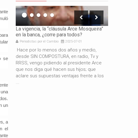
ante
muló
icación
La vigencia, la “cláusula Arce Mosqueira”
La necesidad 
en la banca, ¿corre para todos?
los gobierno
para
tular
Periodistas por el Cambio
2025-07-01
Periodistas por 
e es
Hace por lo menos dos años y medio,
Por: Gabriel 
resando
desde SIN COMPOSTURA, en radio, Tv y
años de gestió
o se
docente
RRSS, vengo pidiendo al presidente Arce
resultado del
de
que nos diga qué hacen sus hijos; que
macroeconómi
aclare sus supuestas ventajas frente a los
hermano presi
...
también es c
ente
 una
dos.
n un
es, a
n el
ante