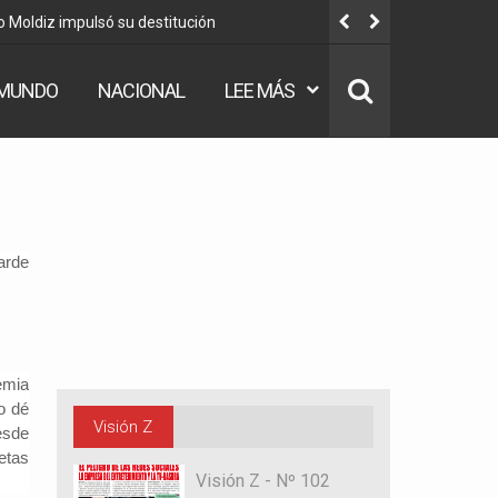
o Moldiz impulsó su destitución
Dorgathen:
MUNDO
NACIONAL
LEE MÁS
arde
emia
o dé
Visión Z
esde
etas
Visión Z - Nº 102