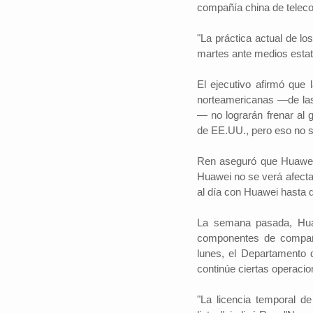
compañía china de telec
"La práctica actual de l
martes ante medios estat
#iloveSCZ
Periodistas por e
El ejecutivo afirmó que
norteamericanas —de las
Autor: Daniel 
político.La e
— no lograrán frenar al
Santa Cruz rep
de EE.UU., pero eso no s
tercio del prod
nacional y está
Ren aseguró que Huawei 
Huawei no se verá afecta
al día con Huawei hasta de
La semana pasada, Huaw
componentes de compañí
lunes, el Departamento 
continúe ciertas operacion
"La licencia temporal 