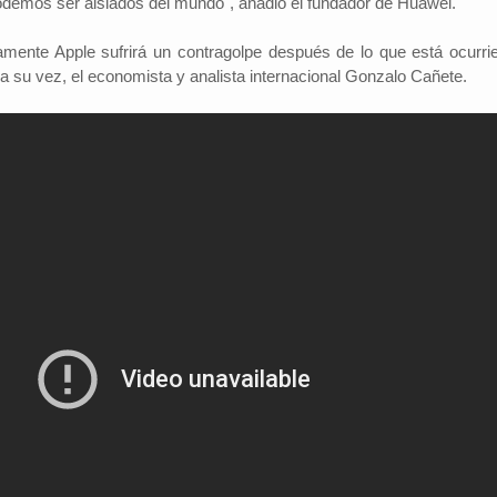
podemos ser aislados del mundo", añadió el fundador de Huawei.
amente Apple sufrirá un contragolpe después de lo que está ocurri
a su vez, el economista y analista internacional Gonzalo Cañete.