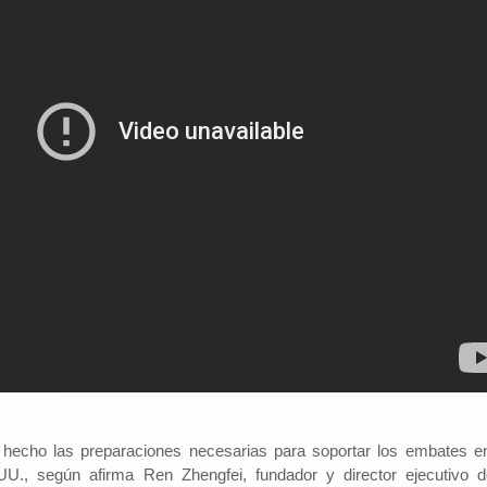
hecho las preparaciones necesarias para soportar los embates e
U., según afirma Ren Zhengfei, fundador y director ejecutivo d