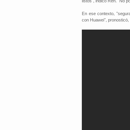
listos", indicó Ren. "No 
En ese contexto, "segur
con Huawei", pronosticó, 