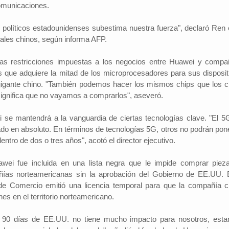
omunicaciones.
os políticos estadounidenses subestima nuestra fuerza", declaró Ren 
ales chinos, según informa AFP.
Investigador: Los medios de comun
coadyuvan a la naturalización de la
l Cambio
2022-09-09
 las restricciones impuestas a los negocios entre Huawei y compa
violencia
Periodistas por el Cambio
2022-07-20
 que adquiere la mitad de los microprocesadores para sus disposit
Hinojosa, es economista
España indicó que una sociedad qu
conomía del departamento de
 gigante chino. "También podemos hacer los mismos chips que los c
permisiva con la violencia está exp
resenta alrededor de un
ignifica que no vayamos a comprarlos", aseveró.
elementos de descomposición. El 
ucto interno bruto (PIB)
investigador y director del Instituto 
 basada en la producci...
se mantendrá a la vanguardia de ciertas tecnologías clave. "El 5
Investigaciones Sociológicas (IDI...
do en absoluto. En términos de tecnologías 5G, otros no podrán pon
ntro de dos o tres años", acotó el director ejecutivo.
ei fue incluida en una lista negra que le impide comprar piez
as norteamericanas sin la aprobación del Gobierno de EE.UU. 
de Comercio emitió una licencia temporal para que la compañía c
es en el territorio norteamericano.
de 90 días de EE.UU. no tiene mucho impacto para nosotros, est