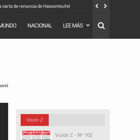
a carta de renuncia de Hassenteufel
Embajadora 
MUNDO
NACIONAL
LEE MÁS
awei
Visión Z
Visión Z - Nº 102