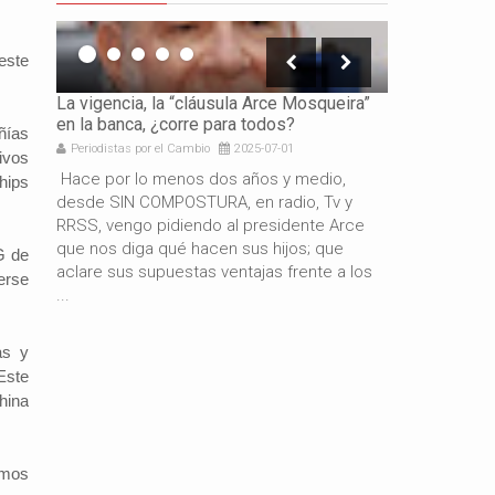
este
icación
La vigencia, la “cláusula Arce Mosqueira”
La necesidad 
en la banca, ¿corre para todos?
los gobierno
ñías
Periodistas por el Cambio
2025-07-01
Periodistas por 
ivos
e es
Hace por lo menos dos años y medio,
Por: Gabriel 
hips
resando
desde SIN COMPOSTURA, en radio, Tv y
años de gestió
docente
RRSS, vengo pidiendo al presidente Arce
resultado del
de
que nos diga qué hacen sus hijos; que
macroeconómi
G de
aclare sus supuestas ventajas frente a los
hermano presi
erse
...
también es c
as y
Este
hina
amos