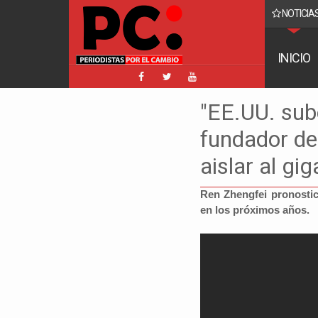
NOTICIAS
 desde Alianza Popular descartan que Andrónico asista a reunión convo
Arce
INICIO
"EE.UU. sub
fundador de
aislar al gi
Ren Zhengfei pronostic
en los próximos años.