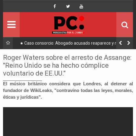
Inicio
Portada
Ultimo
a a
Caso consorcio: Abogado acusado reaparece y ratifica
su denuncia contra Coaquira
Política
Roger Waters sobre el arresto de Assange:
"Reino Unido se ha hecho cómplice
Economía
voluntario de EE.UU."
Mundo
El músico británico considera que Londres, al detener al
fundador de WikiLeaks, "contravino todas las leyes, morales,
éticas y jurídicas".
Nacional
Lee Más