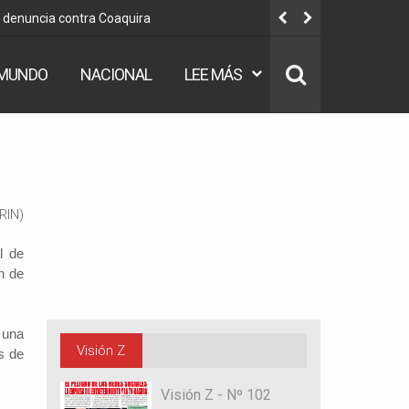
u denuncia contra Coaquira
“No hay ni
MUNDO
NACIONAL
LEE MÁS
l de
n de
 una
Visión Z
s de
Visión Z - Nº 102