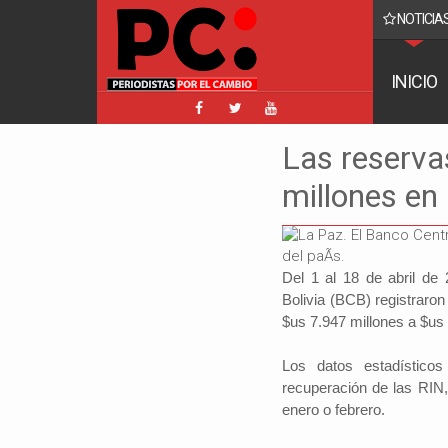
NOTICIAS
acebook implica a Manfred y golpea a Tuto y Samuel
INICIO
Las reserva
millones en
Del 1 al 18 de abril de
Bolivia (BCB) registraro
$us 7.947 millones a $us 
Los datos estadístico
recuperación de las RIN,
enero o febrero.