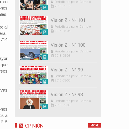
o en
Periodistas por el Cambio
2018-05-15
ones
les,
Visión Z - Nº 101
cial
Periodistas por el Cambio
2018-05-03
ral,
.714
Visión Z - Nº 100
Periodistas por el Cambio
2018-05-03
ayor
 que
Visión Z - Nº 99
rsos
Periodistas por el Cambio
2018-05-03
rvas
Visión Z - Nº 98
Periodistas por el Cambio
2018-05-03
ones
os a
 PIB
OPINIÓN
MORE