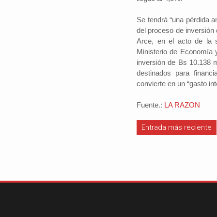
Se tendrá “una pérdida a
del proceso de inversión 
Arce, en el acto de la 
#iloveSCZ
Ministerio de Economía 
Periodistas por e
inversión de Bs 10.138 m
Autor: Daniel 
destinados para financi
político.La e
convierte en un “gasto int
Santa Cruz rep
tercio del prod
Fuente.:
LA RAZON
nacional y está
Entrada más reciente