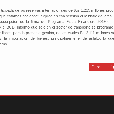
nticipada de las reservas internacionales de $us 1.215 millones prod
que estamos haciendo”, explicó en esa ocasión el ministro del área, 
suscripción de la firma del Programa Fiscal Financiero 2019 entr
Investigador: Los medios de comun
y el BCB. Informó que solo en el sector de transporte se programó
coadyuvan a la naturalización de la
l Cambio
2022-09-09
illones para la presente gestión, de los cuales Bs 2.111 millones s
violencia
Periodistas por el Cambio
2022-07-20
Hinojosa, es economista
ar la importación de bienes, principalmente el de asfalto, lo qu
España indicó que una sociedad qu
conomía del departamento de
erno”.
permisiva con la violencia está exp
resenta alrededor de un
elementos de descomposición. El 
ucto interno bruto (PIB)
investigador y director del Instituto 
 basada en la producci...
Investigaciones Sociológicas (IDI...
Entrada anti