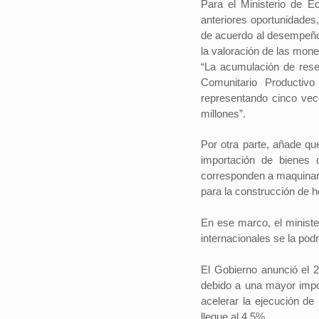
Para el Ministerio de E
anteriores oportunidades
de acuerdo al desempeño d
la valoración de las mon
“La acumulación de rese
Comunitario Productivo
representando cinco ve
millones”.
Por otra parte, añade qu
importación de bienes 
corresponden a maquinaria
para la construcción de ho
En ese marco, el minist
internacionales se la podr
El Gobierno anunció el 
debido a una mayor impo
acelerar la ejecución de
llegue al 4,5%.