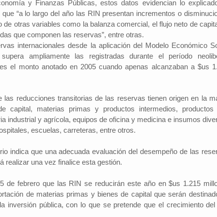
conomía y Finanzas Públicas, estos datos evidencian lo explicad
, que “a lo largo del año las RIN presentan incrementos o disminuci
e otras variables como la balanza comercial, el flujo neto de capita
edas que componen las reservas”, entre otras.
rvas internacionales desde la aplicación del Modelo Económico So
 supera ampliamente las registradas durante el período neolibe
ces el monto anotado en 2005 cuando apenas alcanzaban a $us 1
e las reducciones transitorias de las reservas tienen origen en la m
de capital, materias primas y productos intermedios, productos
 industrial y agrícola, equipos de oficina y medicina e insumos dive
spitales, escuelas, carreteras, entre otros.
erio indica que una adecuada evaluación del desempeño de las rese
á realizar una vez finalice esta gestión.
25 de febrero que las RIN se reducirán este año en $us 1.215 mill
rtación de materias primas y bienes de capital que serán destinad
 la inversión pública, con lo que se pretende que el crecimiento del